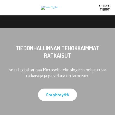
YHTEYS-
TIEDOT
TIEDONHALLINNAN TEHOKKAIMMAT
RATKAISUT
Solu Digital tarjoaa Microsoft-teknologiaan pohjautuvia
ratkaisuja ja palveluita eri tarpeisiin.
Ota yhteyttä