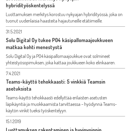
hybridityöskentelyssä
Luottamuksen merkitys korostuu nykyajan hybridityössä, joka on
tuonut uudenlaisia haasteita hajautuneille etätiimeille.
31.5.2021
Solu Digital Oy tukee P04 käsipallomaajoukkueen
matkaa kohti menestystä
Solu Digital Oy ja P04 käsipallomaajoukkue ovat solmineet
yhteistyösopimuksen, joka kattaa joukkueen koko elinkaaren.
7.4.2021
Teams-käyttö tehokkaasti: 5 vinkkiä Teamsin
asetuksista
Teams-käyttö tehokkaasti edellyttää erilaisten asetusten
läpikäyntiä ja muokkaamista tarvittaessa – hyödynnä Teams-
käytön vinkit tueksi työskentelyyn.
15.1.2019
Luottamuksen rakentaminen ja hyvinvoinnin