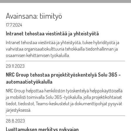
Avainsana:
tiimityö
17.7.2024
Intranet tehostaa viestintää ja yhteistyötä
Intranet tehostaa viestintää ja yhteistyötä, tukee hybridityötä ja
vahvistaa organisaatiokulttuuria tehokkailla tiedonhallinnan ja
osaamisen kehittämisen työkaluilla.
29.11.2023
NRC Group tehostaa projektityöskentelyä Solu 365 -
automaatiotyökalulla
NRC Group helpottaa henkilöstön työskentelyä helppokäyttöisellä
ja mobiilisti toimivalla Solu 365 -työkalulla, jolla projektikohtaiset
tiedot, tiedostot, Teams-keskustelut ja dokumenttipohjat pysyvät
järjestyksessä.
28.8.2023
Luottamuksen merkitys nykyajan