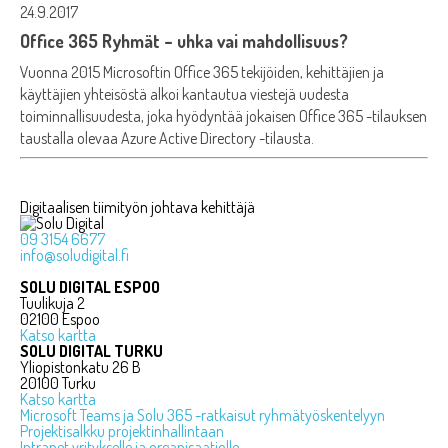
24.9.2017
Office 365 Ryhmät – uhka vai mahdollisuus?
Vuonna 2015 Microsoftin Office 365 tekijöiden, kehittäjien ja
käyttäjien yhteisöstä alkoi kantautua viestejä uudesta
toiminnallisuudesta, joka hyödyntää jokaisen Office 365 -tilauksen
taustalla olevaa Azure Active Directory -tilausta.
Digitaalisen tiimityön johtava kehittäjä
09 3154 6677
info@soludigital.fi
SOLU DIGITAL ESPOO
Tuulikuja 2
02100 Espoo
Katso kartta
SOLU DIGITAL TURKU
Yliopistonkatu 26 B
20100 Turku
Katso kartta
Microsoft Teams ja Solu 365 -ratkaisut ryhmätyöskentelyyn
Projektisalkku projektinhallintaan
Intranet yritykselle ja organisaatiolle