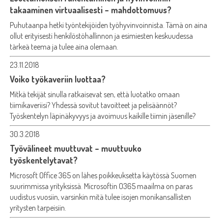
takaaminen virtuaalisesti – mahdottomuus?
Puhutaanpa hetki työntekijöiden työhyvinvoinnista. Tämä on aina
ollut erityisesti henkilöstöhallinnon ja esimiesten keskuudessa
tärkeä teema ja tulee aina olemaan.
23.11.2018
Voiko työkaveriin luottaa?
Mitkä tekijät sinulla ratkaisevat sen, että luotatko omaan
tiimikaveriisi? Yhdessä sovitut tavoitteet ja pelisäännöt?
Työskentelyn läpinäkyvyys ja avoimuus kaikille tiimin jäsenille?
30.3.2018
Työvälineet muuttuvat – muuttuuko
työskentelytavat?
Microsoft Office 365 on lähes poikkeuksetta käytössä Suomen
suurimmissa yrityksissä. Microsoftin O365 maailma on paras
uudistus vuosiin, varsinkin mitä tulee isojen monikansallisten
yritysten tarpeisiin.