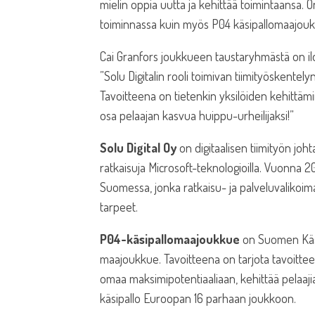
mielin oppia uutta ja kehittää toimintaansa. On
toiminnassa kuin myös P04 käsipallomaajouk
Cai Granfors joukkueen taustaryhmästä on ilo
”Solu Digitalin rooli toimivan tiimityöskentel
Tavoitteena on tietenkin yksilöiden kehittämi
osa pelaajan kasvua huippu-urheilijaksi!”
Solu Digital Oy
on digitaalisen tiimityön joht
ratkaisuja Microsoft-teknologioilla. Vuonna 2
Suomessa, jonka ratkaisu- ja palveluvalikoim
tarpeet.
P04-käsipallomaajoukkue
on Suomen Käsi
maajoukkue. Tavoitteena on tarjota tavoitteellis
omaa maksimipotentiaaliaan, kehittää pelaaji
käsipallo Euroopan 16 parhaan joukkoon.