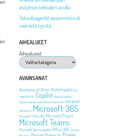
den
esityksiin tekoälyn avulla
Tekoälyagentit epäonnistuvat
väärästä syystä
.
nen
AIHEALUEET
Aihealueet
AVAINSANAT
Automaatio
Academy of Brain
bi-
Copilot
raportointi
digitalisaatio
intranet
digitalization
dokumentinhallinta
Microsoft 365
luottamus
Microsoft Project
Microsoft Office 365
Microsoft Teams
Office 365
Microsoft Teams käyttö
Outlook
Power
Planner Premium
Planner