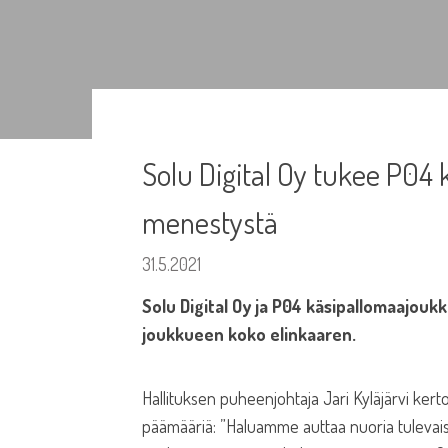
Solu Digital Oy tukee P04
menestystä
31.5.2021
Solu Digital Oy ja P04 käsipallomaajou
joukkueen koko elinkaaren.
Hallituksen puheenjohtaja Jari Kyläjärvi ker
päämääriä: ”Haluamme auttaa nuoria tulevais