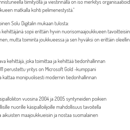
nistuneella tiimityöllä ja viestinnällä on iso merkitys organisaatioi
kueen matkalla kohti pelimenestystä.”
inen Solu Digitalin mukaan tulosta:
yn kehittäjänä sopii erittäin hyvin nuorisomaajoukkueen tavoitteisiin
nen, mutta toiminta joukkueessa ja sen hyväksi on erittäin oleelli
ava kehittäjä, joka toimittaa ja kehittää tiedonhallinnan
011 perustettu yritys on Microsoft Gold -kumppani
a kattaa monipuolisesti modernin tiedonhallinnan
palloliiton vuosina 2004 ja 2005 syntyneiden poikien
ille nuorille käsipalloilijoille mahdollisuus tavoitella
a aikuisten maajoukkueisiin ja nostaa suomalainen