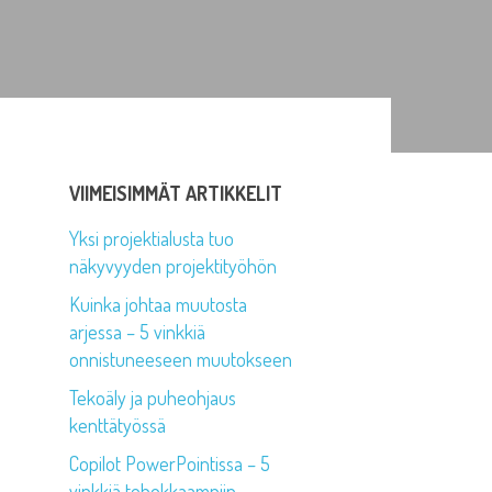
VIIMEISIMMÄT ARTIKKELIT
Yksi projektialusta tuo
näkyvyyden projektityöhön
Kuinka johtaa muutosta
arjessa – 5 vinkkiä
onnistuneeseen muutokseen
Tekoäly ja puheohjaus
kenttätyössä
Copilot PowerPointissa – 5
vinkkiä tehokkaampiin