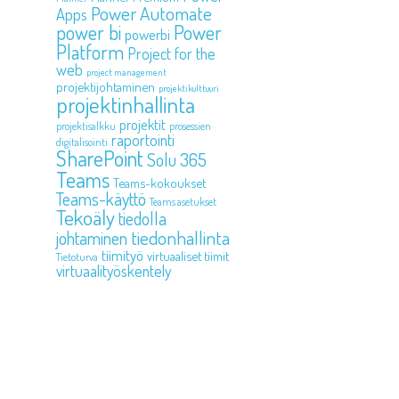
Power Automate
Apps
power bi
Power
powerbi
Platform
Project for the
web
project management
projektijohtaminen
projektikulttuuri
projektinhallinta
projektit
projektisalkku
prosessien
raportointi
digitalisointi
SharePoint
Solu 365
Teams
Teams-kokoukset
Teams-käyttö
Teams asetukset
Tekoäly
tiedolla
tiedonhallinta
johtaminen
tiimityö
virtuaaliset tiimit
Tietoturva
virtuaalityöskentely