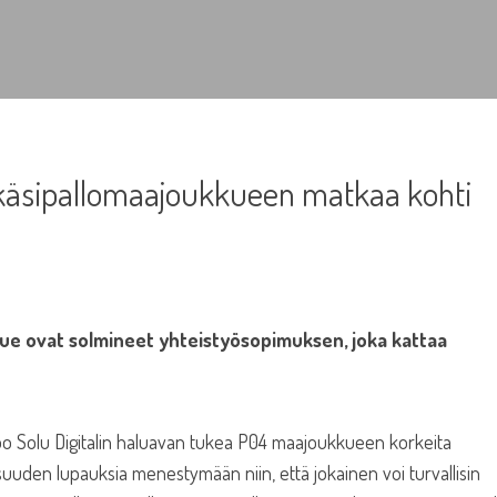
 käsipallomaajoukkueen matkaa kohti
kkue ovat solmineet yhteistyösopimuksen, joka kattaa
too Solu Digitalin haluavan tukea P04 maajoukkueen korkeita
uuden lupauksia menestymään niin, että jokainen voi turvallisin