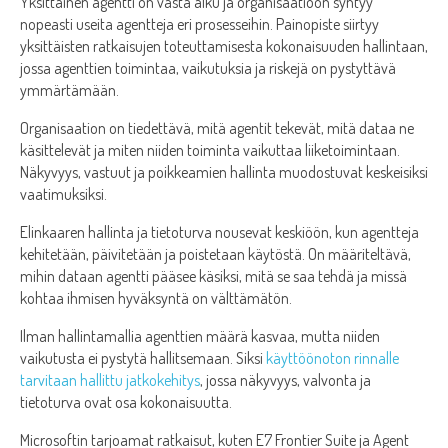
Yksittäinen agentti on vasta alku ja organisaatioon syntyy
nopeasti useita agentteja eri prosesseihin. Painopiste siirtyy
yksittäisten ratkaisujen toteuttamisesta kokonaisuuden hallintaan,
jossa agenttien toimintaa, vaikutuksia ja riskejä on pystyttävä
ymmärtämään.
Organisaation on tiedettävä, mitä agentit tekevät, mitä dataa ne
käsittelevät ja miten niiden toiminta vaikuttaa liiketoimintaan.
Näkyvyys, vastuut ja poikkeamien hallinta muodostuvat keskeisiksi
vaatimuksiksi.
Elinkaaren hallinta ja tietoturva nousevat keskiöön, kun agentteja
kehitetään, päivitetään ja poistetaan käytöstä. On määriteltävä,
mihin dataan agentti pääsee käsiksi, mitä se saa tehdä ja missä
kohtaa ihmisen hyväksyntä on välttämätön.
Ilman hallintamallia agenttien määrä kasvaa, mutta niiden
vaikutusta ei pystytä hallitsemaan. Siksi
käyttöönoton rinnalle
tarvitaan hallittu jatkokehitys
, jossa näkyvyys, valvonta ja
tietoturva ovat osa kokonaisuutta.
Microsoftin tarjoamat ratkaisut, kuten E7 Frontier Suite ja Agent