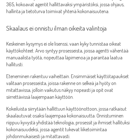
365, kokoavat agentit hallittavaksi ympäristöksi, jossa ohjaus,
hallinta ja tietoturva toimivat yhtenä kokonaisuutena.
Skaalaus ei onnistu ilman oikeita valintoja
Keskeinen kysymys ei ole lisenssi, vaan kyky tunnistaa oikeat
käyttökohteet. Arvo syntyy prosesseista, joissa agentti vähentää
manuaalista työtä, nopeuttaa läpimenoa ja parantaa laatua
hallitusti.
Eteneminen rakentuu vaiheittain. Ensimmäiset käyttötapaukset
valitaan prosesseista, joissa rakenne on selkeä ja hyöty on
mitattavissa, jolloin vaikutus näkyy nopeasti ja opit ovat
siirrettävissä laajempaan käyttöön.
Kokeiluista siirrytään hallittuun käyttöönottoon, jossa ratkaisut
skaalautuvat osaksi laajempaa kokonaisuutta. Onnistuminen
riippuu kyvystä yhdistää teknologia, prosessit ja ihmiset hallituksi
kokonaisuudeksi, jossa agentit tukevat liiketoimintaa
johdonmukaisesti ja mitattavasti.