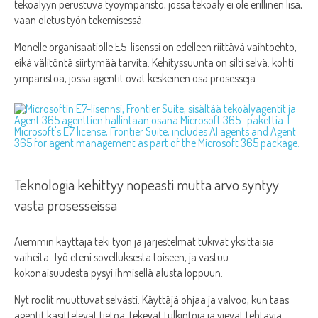
tekoälyyn perustuva työympäristö, jossa tekoäly ei ole erillinen lisä,
vaan oletus työn tekemisessä.
Monelle organisaatiolle E5-lisenssi on edelleen riittävä vaihtoehto,
eikä välitöntä siirtymää tarvita. Kehityssuunta on silti selvä: kohti
ympäristöä, jossa agentit ovat keskeinen osa prosesseja.
Teknologia kehittyy nopeasti mutta arvo syntyy
vasta prosesseissa
Aiemmin käyttäjä teki työn ja järjestelmät tukivat yksittäisiä
vaiheita. Työ eteni sovelluksesta toiseen, ja vastuu
kokonaisuudesta pysyi ihmisellä alusta loppuun.
Nyt roolit muuttuvat selvästi. Käyttäjä ohjaa ja valvoo, kun taas
agentit käsittelevät tietoa, tekevät tulkintoja ja vievät tehtäviä