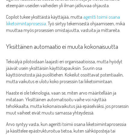
eteenpäin useiden vaiheiden yli ilman jatkuvaa ohjausta.
Copilot tukee yksittäistä käyttäjää, mutta
agentti toimii osana
liiketoimintaprosessia
. Työ siirtyy tekemisestä ohjaamiseen, mikä
muuttaa myös prosessien omistajuutta, vastuita ja mittareita.
Yksittäinen automaatio ei muuta kokonaisuutta
Tekoälyä pilotoidaan laajasti eri organisaatioissa, mutta hyödyt
jäävät usein yksittäisiin käyttötapauksiin. Suurin osa
käyttöönotosta jää puolitiehen. Kokeilut osoittavat potentiaalin,
mutta vaikutus ei ulotu koko prosessiin tai liiketoimintaan.
Haaste ei ole teknologia, vaan se, miten arvo määritellään ja
mitataan. Yksittäinen automatisoitu vaihe voi näyttää
tehokkaalta, mutta kokonaisvaikutus jää epäselväksi, jos prosessin
muut vaiheet eivät muutu samassa yhteydessä.
Arvo syntyy vasta, kun agentti toimii osana liiketoimintaprosessia
ja käsittelee epästrukturoitua tietoa, kuten sähköposteja tai