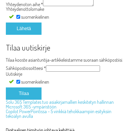
Yhteydenoton aihe
*
Yhteydenottolomake
suomenkielinen
Lähetä
Tilaa uutiskirje
Tilaa kooste asiantuntija-artikkeleistamme suoraan sähköpostiisi.
Sähköpostiosoitteesi
*
Uutiskirje
suomenkielinen
Tilaa
Solu 365 Templates tuo asiakirjamallien keskitetyn hallinnan
Microsoft 365 -ympäristöön
Artikkelien
Copilot PowerPointissa – 5 vinkkiä tehokkaampiin esityksiin
tekoälyn avulla
selaus
Digitaalisen tiimityön johtava kehittäjä