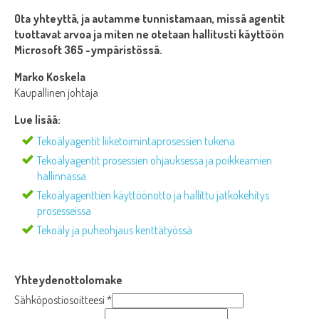
Ota yhteyttä, ja autamme tunnistamaan, missä agentit
tuottavat arvoa ja miten ne otetaan hallitusti käyttöön
Microsoft 365 -ympäristössä.
Marko Koskela
Kaupallinen johtaja
Lue lisää:
Tekoälyagentit liiketoimintaprosessien tukena
Tekoälyagentit prosessien ohjauksessa ja poikkeamien
hallinnassa
Tekoälyagenttien käyttöönotto ja hallittu jatkokehitys
prosesseissa
Tekoäly ja puheohjaus kenttätyössä
Yhteydenottolomake
Sähköpostiosoitteesi
*