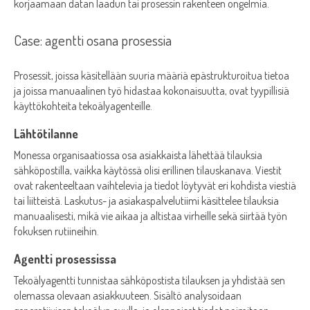
korjaamaan datan laadun tai prosessin rakenteen ongelmia.
Case: agentti osana prosessia
Prosessit, joissa käsitellään suuria määriä epästrukturoitua tietoa
ja joissa manuaalinen työ hidastaa kokonaisuutta, ovat tyypillisiä
käyttökohteita tekoälyagenteille.
Lähtötilanne
Monessa organisaatiossa osa asiakkaista lähettää tilauksia
sähköpostilla, vaikka käytössä olisi erillinen tilauskanava. Viestit
ovat rakenteeltaan vaihtelevia ja tiedot löytyvät eri kohdista viestiä
tai liitteistä. Laskutus- ja asiakaspalvelutiimi käsittelee tilauksia
manuaalisesti, mikä vie aikaa ja altistaa virheille sekä siirtää työn
fokuksen rutiineihin.
Agentti prosessissa
Tekoälyagentti tunnistaa sähköpostista tilauksen ja yhdistää sen
olemassa olevaan asiakkuuteen. Sisältö analysoidaan