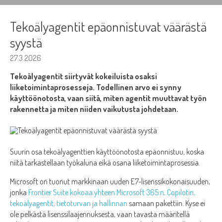
Tekoälyagentit epäonnistuvat väärästä
syystä
27.3.2026
Tekoälyagentit siirtyvät kokeiluista osaksi
liiketoimintaprosesseja. Todellinen arvo ei synny
käyttöönotosta, vaan siitä, miten agentit muuttavat työn
rakennetta ja miten niiden vaikutusta johdetaan.
Suurin osa tekoälyagenttien käyttöönotosta epäonnistuu, koska
niitä tarkastellaan työkaluna eikä osana liiketoimintaprosessia.
Microsoft on tuonut markkinaan uuden E7-lisenssikokonaisuuden,
jonka
Frontier Suite kokoaa yhteen Microsoft 365:n, Copilotin,
tekoälyagentit, tietoturvan ja hallinnan
samaan pakettiin. Kyse ei
ole pelkästä lisenssilaajennuksesta, vaan tavasta määritellä