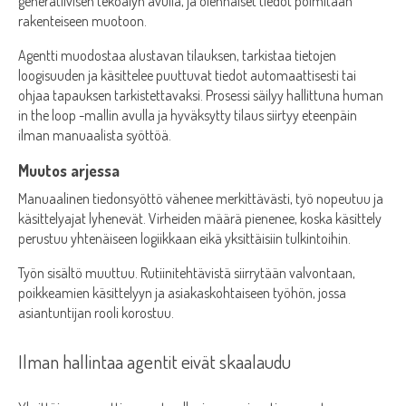
generatiivisen tekoälyn avulla, ja olennaiset tiedot poimitaan
rakenteiseen muotoon.
Agentti muodostaa alustavan tilauksen, tarkistaa tietojen
loogisuuden ja käsittelee puuttuvat tiedot automaattisesti tai
ohjaa tapauksen tarkistettavaksi. Prosessi säilyy hallittuna human
in the loop -mallin avulla ja hyväksytty tilaus siirtyy eteenpäin
ilman manuaalista syöttöä.
Muutos arjessa
Manuaalinen tiedonsyöttö vähenee merkittävästi, työ nopeutuu ja
käsittelyajat lyhenevät. Virheiden määrä pienenee, koska käsittely
perustuu yhtenäiseen logiikkaan eikä yksittäisiin tulkintoihin.
Työn sisältö muuttuu. Rutiinitehtävistä siirrytään valvontaan,
poikkeamien käsittelyyn ja asiakaskohtaiseen työhön, jossa
asiantuntijan rooli korostuu.
Ilman hallintaa agentit eivät skaalaudu