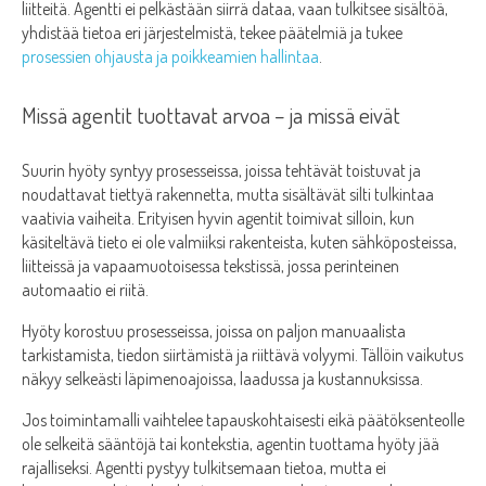
liitteitä. Agentti ei pelkästään siirrä dataa, vaan tulkitsee sisältöä,
yhdistää tietoa eri järjestelmistä, tekee päätelmiä ja tukee
prosessien ohjausta ja poikkeamien hallintaa
.
Missä agentit tuottavat arvoa – ja missä eivät
Suurin hyöty syntyy prosesseissa, joissa tehtävät toistuvat ja
noudattavat tiettyä rakennetta, mutta sisältävät silti tulkintaa
vaativia vaiheita. Erityisen hyvin agentit toimivat silloin, kun
käsiteltävä tieto ei ole valmiiksi rakenteista, kuten sähköposteissa,
liitteissä ja vapaamuotoisessa tekstissä, jossa perinteinen
automaatio ei riitä.
Hyöty korostuu prosesseissa, joissa on paljon manuaalista
tarkistamista, tiedon siirtämistä ja riittävä volyymi. Tällöin vaikutus
näkyy selkeästi läpimenoajoissa, laadussa ja kustannuksissa.
Jos toimintamalli vaihtelee tapauskohtaisesti eikä päätöksenteolle
ole selkeitä sääntöjä tai kontekstia, agentin tuottama hyöty jää
rajalliseksi. Agentti pystyy tulkitsemaan tietoa, mutta ei