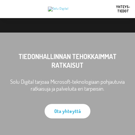
YHTEYS-
TIEDOT
TIEDONHALLINNAN TEHOKKAIMMAT
RATKAISUT
Solu Digital tarjoaa Microsoft-teknologiaan pohjautuvia
ratkaisuja ja palveluita eri tarpeisiin.
Ota yhteyttä