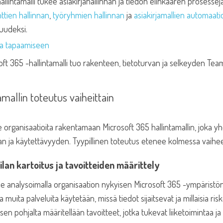
allintamalli tukee asiakirjahallinnan ja tiedon elinkaaren prosessej
tien hallinnan
,
työryhmien hallinnan
ja
asiakirjamallien automaati
uudeksi.
ka tapaamiseen
amallin toteutus vaiheittain
rganisaatioita rakentamaan Microsoft 365 hallintamallin, joka yhd
an ja käytettävyyden. Tyypillinen toteutus etenee kolmessa vaihe
ilan kartoitus ja tavoitteiden määrittely
e analysoimalla organisaation nykyisen Microsoft 365 -ympäristön
a muita palveluita käytetään, missä tiedot sijaitsevat ja millaisia ris
sen pohjalta määritellään tavoitteet, jotka tukevat liiketoimintaa ja