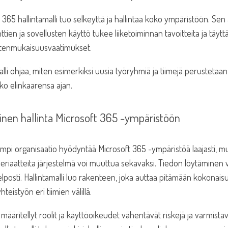
 365 hallintamalli tuo selkeyttä ja hallintaa koko ympäristöön. Sen a
ien ja sovellusten käyttö tukee liiketoiminnan tavoitteita ja täyttä
tenmukaisuusvaatimukset.
alli ohjaa, miten esimerkiksi uusia työryhmiä ja tiimejä perustetaan,
ko elinkaarensa ajan.
inen hallinta Microsoft 365 -ympäristöön
pi organisaatio hyödyntää Microsoft 365 -ympäristöä laajasti, mu
eriaatteita järjestelmä voi muuttua sekavaksi. Tiedon löytäminen va
lposti. Hallintamalli luo rakenteen, joka auttaa pitämään kokonais
teistyön eri tiimien välillä.
 määritellyt roolit ja käyttöoikeudet vähentävät riskejä ja varmistavat