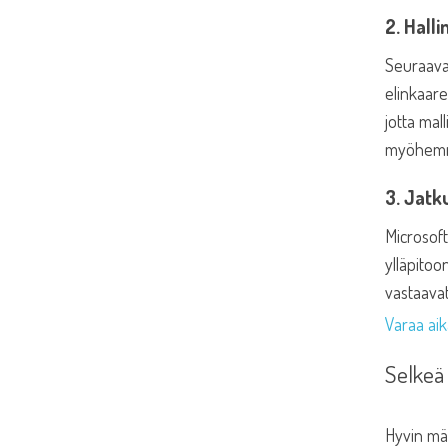
2. Halli
Seuraavak
elinkaar
jotta mal
myöhemmi
3. Jatk
Microsoft
ylläpitoo
vastaavat
Varaa ai
Selkeä 
Hyvin mää