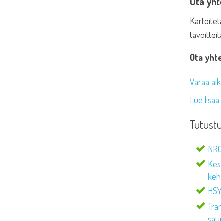
Ota yht
Kartoitet
tavoittei
Ota yhte
Varaa ai
Lue lisä
Tutustu
NRC
Kes
keh
HSY 
Tra
sau