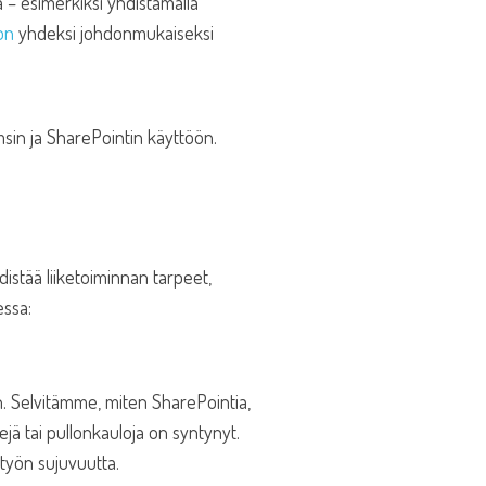
a – esimerkiksi yhdistämällä
on
yhdeksi johdonmukaiseksi
istää liiketoiminnan tarpeet,
essa:
. Selvitämme, miten SharePointia,
kejä tai pullonkauloja on syntynyt.
 työn sujuvuutta.