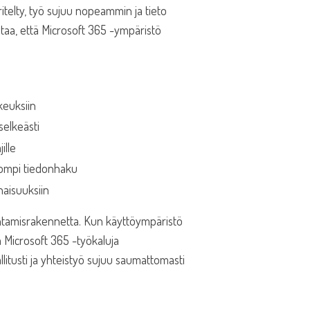
itelty, työ sujuu nopeammin ja tieto
staa, että Microsoft 365 -ympäristö
ikeuksiin
selkeästi
ille
pompi tiedonhaku
naisuuksiin
johtamisrakennetta. Kun käyttöympäristö
ä Microsoft 365 -työkaluja
allitusti ja yhteistyö sujuu saumattomasti