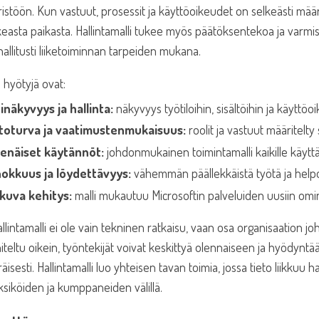
stöön. Kun vastuut, prosessit ja käyttöoikeudet on selkeästi määr
keasta paikasta. Hallintamalli tukee myös päätöksentekoa ja varmi
hallitusti liiketoiminnan tarpeiden mukana.
 hyötyjä ovat:
inäkyvyys ja hallinta:
näkyvyys työtiloihin, sisältöihin ja käyttöo
toturva ja vaatimustenmukaisuus:
roolit ja vastuut määritelty 
enäiset käytännöt:
johdonmukainen toimintamalli kaikille käyttäj
okkuus ja löydettävyys:
vähemmän päällekkäistä työtä ja hel
kuva kehitys:
malli mukautuu Microsoftin palveluiden uusiin omi
llintamalli ei ole vain tekninen ratkaisu, vaan osa organisaation 
teltu oikein, työntekijät voivat keskittyä olennaiseen ja hyödyntä
äisesti. Hallintamalli luo yhteisen tavan toimia, jossa tieto liikkuu h
yksiköiden ja kumppaneiden välillä.