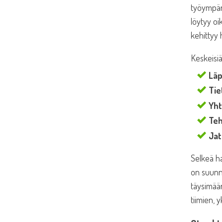
työympäri
löytyy oi
kehittyy 
Keskeisiä
Läp
Tie
Yht
Teh
Jat
Selkeä ha
on suunni
täysimäär
tiimien, 