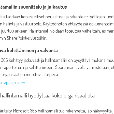
ntamallin suunnittelu ja jalkautus
si luodaan konkreettiset periaatteet ja rakenteet: työtilojen luont
en hallinta ja vastuuroolit. Käyttöönoton yhteydessä dokumentoim
li juurtuu arkeen. Hallintamalli voidaan toteuttaa vaiheittain, esimer
n SharePoint-sivustoihin.
uva kehittäminen ja valvonta
 365 kehittyy jatkuvasti ja hallintamallin on pysyttävä mukana mu
n, raportointiin ja kehittämiseen. Seurannan avulla varmistetaan, e
 organisaation muuttuvia tarpeita.
ka tapaamiseen
hallintamalli hyödyttää koko organisaatiota
ritelty Microsoft 365 hallintamalli tuo rakennetta, läpinäkyvyyttä 