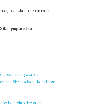
malli, joka tukee liiketoiminnan
t 365 -ympäristöä.
5 -automaatiotyökalulla
rosoft 365 -ratkaisuilla ketterän
töön työntekijöiden arjen