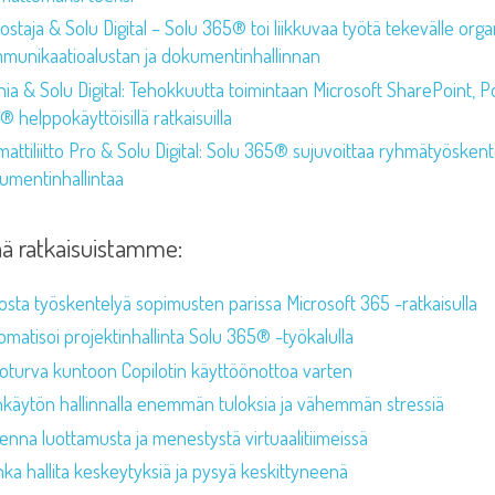
staja & Solu Digital – Solu 365® toi liikkuvaa työtä tekevälle orga
munikaatioalustan ja dokumentinhallinnan
nia & Solu Digital: Tehokkuutta toimintaan Microsoft SharePoint, 
 helppokäyttöisillä ratkaisuilla
attiliitto Pro & Solu Digital: Solu 365® sujuvoittaa ryhmätyösken
umentinhallintaa
ää ratkaisuistamme:
osta työskentelyä sopimusten parissa Microsoft 365 -ratkaisulla
omatisoi projektinhallinta Solu 365® -työkalulla
toturva kuntoon Copilotin käyttöönottoa varten
nkäytön hallinnalla enemmän tuloksia ja vähemmän stressiä
enna luottamusta ja menestystä virtuaalitiimeissä
nka hallita keskeytyksiä ja pysyä keskittyneenä