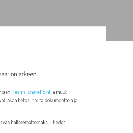
isaation arkeen
intaan.
Teams
,
SharePoint
ja muut
 jakaa tietoa, hallita dokumentteja ja
asvaa hallitsemattomaksi – tiedot