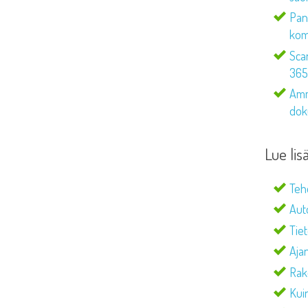
Pano
kom
Sca
365®
Amm
dok
Lue lis
Teh
Aut
Tie
Aja
Rak
Kui