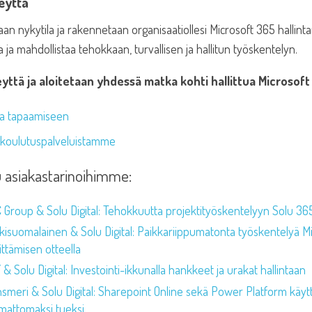
eyttä
aan nykytila ja rakennetaan organisaatiollesi Microsoft 365 hallinta
ta ja mahdollistaa tehokkaan, turvallisen ja hallitun työskentelyn.
yttä ja aloitetaan yhdessä matka kohti hallittua Microsof
ka tapaamiseen
ä koulutuspalveluistamme
 asiakastarinoihimme:
 Group & Solu Digital: Tehokkuutta projektityöskentelyyn Solu 36
kisuomalainen & Solu Digital: Paikkariippumatonta työskentelyä Mic
ittämisen otteella
& Solu Digital: Investointi-ikkunalla hankkeet ja urakat hallintaan
nsmeri & Solu Digital: Sharepoint Online sekä Power Platform käyt
mattomaksi tueksi