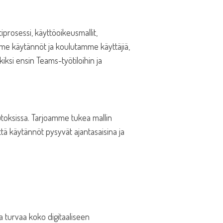
iprosessi, käyttöoikeusmallit,
me käytännöt ja koulutamme käyttäjiä,
kiksi ensin Teams-työtiloihin ja
utoksissa. Tarjoamme tukea mallin
ttä käytännöt pysyvät ajantasaisina ja
ja turvaa koko digitaaliseen