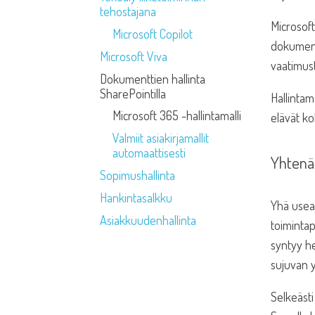
tehostajana
Microsoft
Microsoft Copilot
dokumentt
Microsoft Viva
vaatimus
Dokumenttien hallinta
SharePointilla
Hallintam
Microsoft 365 -hallintamalli
elävät ko
Valmiit asiakirjamallit
automaattisesti
Yhtenä
Sopimushallinta
Hankintasalkku
Yhä useam
Asiakkuudenhallinta
toimintap
syntyy he
sujuvan yh
Selkeästi