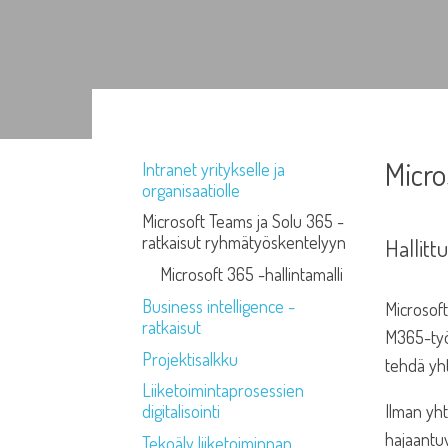
Micro
Intranet yritykselle ja
organisaatiolle
Microsoft Teams ja Solu 365 -
ratkaisut ryhmätyöskentelyyn
Hallitt
Microsoft 365 -hallintamalli
Business intelligence -
Microsoft
ratkaisut
M365-työk
Projektisalkku
tehdä yht
Liiketoimintaprosessien
Ilman yht
digitalisointi
hajaantuv
Tekoäly liiketoiminnan