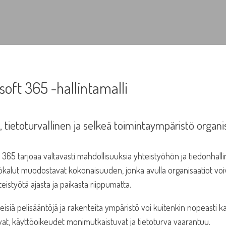
soft 365 -hallintamalli
u, tietoturvallinen ja selkeä toimintaympäristö organ
 365 tarjoaa valtavasti mahdollisuuksia yhteistyöhön ja tiedonhall
alut muodostavat kokonaisuuden, jonka avulla organisaatiot voivat
eistyötä ajasta ja paikasta riippumatta.
eisiä pelisääntöjä ja rakenteita ympäristö voi kuitenkin nopeasti k
at, käyttöoikeudet monimutkaistuvat ja tietoturva vaarantuu.