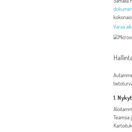
Samalla h
dokument
kokonais
Varaa ai
Hallint
Autamme o
tietoturv
1. Nykyt
Aloitamm
Teamsia j
Kartoituk