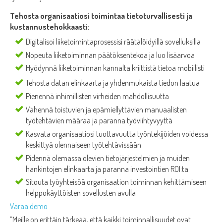
Tehosta organisaatiosi toimintaa tietoturvallisesti ja
kustannustehokkaasti:
Digitalisoi liiketoimintaprosessisi räätälöidyillä sovelluksilla
Nopeuta liiketoiminnan päätöksentekoa ja luo lisäarvoa
Hyödynnä liiketoiminnan kannalta kriittistä tietoa mobiilisti
Tehosta datan elinkaarta ja yhdenmukaista tiedon laatua
Pienennä inhimillisten virheiden mahdollisuutta
Vähennä toistuvien ja epämiellyttävien manuaalisten
työtehtävien määrää ja paranna työviihtyvyyttä
Kasvata organisaatiosi tuottavuutta työntekijöiden voidessa
keskittyä olennaiseen työtehtävissään
Pidennä olemassa olevien tietojärjestelmien ja muiden
hankintojen elinkaarta ja paranna investointien ROI:ta
Sitouta työyhteisöä organisaation toiminnan kehittämiseen
helppokäyttöisten sovellusten avulla
Varaa demo
”Meille on erittäin tärkeää, että kaikki toiminnallisuudet ovat