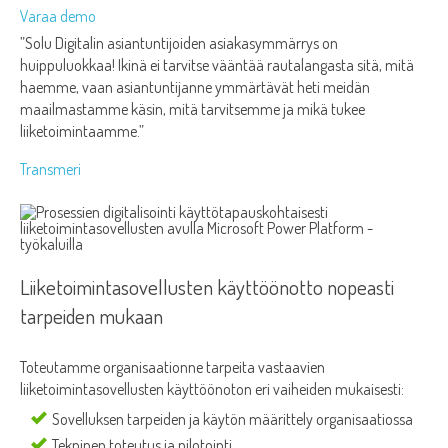
Varaa demo
”Solu Digitalin asiantuntijoiden asiakasymmärrys on
huippuluokkaa! Ikinä ei tarvitse vääntää rautalangasta sitä, mitä
haemme, vaan asiantuntijanne ymmärtävät heti meidän
maailmastamme käsin, mitä tarvitsemme ja mikä tukee
liiketoimintaamme.”
Transmeri
Liiketoimintasovellusten käyttöönotto nopeasti
tarpeiden mukaan
Toteutamme organisaationne tarpeita vastaavien
liiketoimintasovellusten käyttöönoton eri vaiheiden mukaisesti:
Sovelluksen tarpeiden ja käytön määrittely organisaatiossa
Tekninen toteutus ja pilotointi