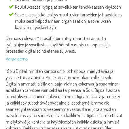
Koulutukset tai työpajat sovelluksen tehokkaaseen käyttöön
Sovelluksen jatkokehitys muuttuvien tarpeiden ja haasteiden
mukaisesti helpottamaan organisaation ja sovelluksen
käyttäjien työskentelyä
Olemassa olevan Microsoft-toimintaympäristön ansiosta
työkalujen ja sovellusten käyttöönotto onnistuu nopeasti ja
prosessien digitalisointi etenee sujuvasti.
Varaa demo
”Solu Digital ihmisten kanssa on ollut helppoa, miellyttävää ja
yksinkertaista asioida. Projekteissamme mukana olleilla Solu
Digitalin ammattilaisilla on laaja-alainen kokemus ja osaaminen,
asiakkaan tarvitsee vain selittää tarpeensa ja Solu Digital tuottaa
toteutuksen. Jokainen palaveri on Solu Digitalin osalta jäsennelty
ja kaikki sovitut tehtävät ovat aina ollet tehtynä. Emme ole
saaneet yhteenkään toiveeseemme vastausta ei, jota arvostan
palvelun ostajana suuresti. Lisäksi kaikki Solu Digitalin ihmiset ovat
miellyttäviä ja kohteliaita käytökseltään kaikkia asioita ja ihmisiä
kohtaan. Kaikki sovitut asiat ja aikataulut ovat pitäneet. Olen