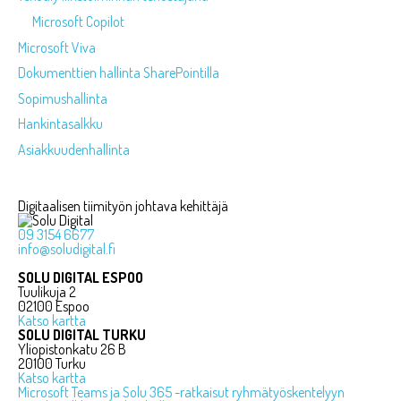
Microsoft Copilot
Microsoft Viva
Dokumenttien hallinta SharePointilla
Sopimushallinta
Hankintasalkku
Asiakkuudenhallinta
Digitaalisen tiimityön johtava kehittäjä
09 3154 6677
info@soludigital.fi
SOLU DIGITAL ESPOO
Tuulikuja 2
02100 Espoo
Katso kartta
SOLU DIGITAL TURKU
Yliopistonkatu 26 B
20100 Turku
Katso kartta
Microsoft Teams ja Solu 365 -ratkaisut ryhmätyöskentelyyn