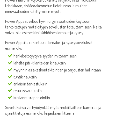
Power Platform -työkalut kehittyvät jatkuvasti Microsoftin
tehokkaan, sisäänrakennetun tietoturvan ja muiden
innovaatioiden kehittymisen myötä.
Power Apps soveltuu hyvin organisaatioiden käyttöön
tarkoitettujen räätälöityjen sovellusten toteuttamiseen. Näitä
voivat olla esimerkiksi sähköinen lomake ja kysely.
Power Appsilla rakentuu e-lomake- ja kyselysovellukset
esimerkiksi:
henkilöstötyytyväisyyden mittaamiseen
läheltä piti -tilanteiden kirjauksiin
myynnin asiakaskontaktointien ja tarjousten hallintaan
tuntikirjauksiin
erilaisiin tarkastuksiin
resurssivarauksiin
kustannusraportointiin.
Sovelluksissa voi hyödyntää myös mobiililaitteen kameraa ja
sijaintitietoja esimerkiksi kirjauksien liitteenä.