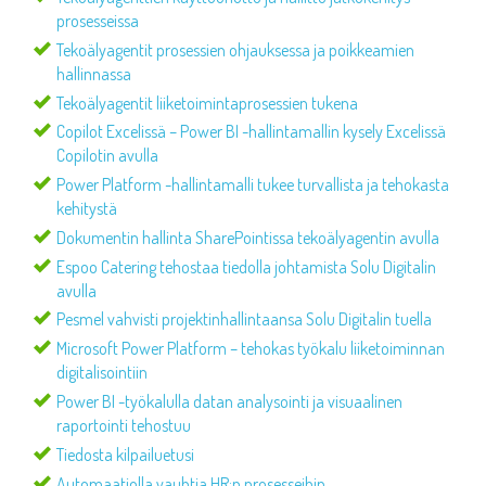
prosesseissa
Tekoälyagentit prosessien ohjauksessa ja poikkeamien
hallinnassa
Tekoälyagentit liiketoimintaprosessien tukena
Copilot Excelissä – Power BI -hallintamallin kysely Excelissä
Copilotin avulla
Power Platform -hallintamalli tukee turvallista ja tehokasta
kehitystä
Dokumentin hallinta SharePointissa tekoälyagentin avulla
Espoo Catering tehostaa tiedolla johtamista Solu Digitalin
avulla
Pesmel vahvisti projektinhallintaansa Solu Digitalin tuella
Microsoft Power Platform – tehokas työkalu liiketoiminnan
digitalisointiin
Power BI -työkalulla datan analysointi ja visuaalinen
raportointi tehostuu
Tiedosta kilpailuetusi
Automaatiolla vauhtia HR:n prosesseihin