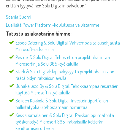
erittäin tyytyväinen Solu Digitalin palveluun.”
Scania Suomi
Lue lisää Power Platform -koulutuspalveluistamme
Tutustu asiakastarinoihimme:
Espoo Catering & Solu Digital: Vahvempaa talousohjausta
Microsoft-ratkaisuilla
Pesmel & Solu Digital: Tehostettua projektinhallintaa
Microsoftin ja Solu 365 -työkaluilla
Stark & Solu Digital: läpinäkyvyyttä projektinhallintaan
räätälöidyn ratkaisun avulla
Junakalusto Oy & Solu Digital: Tehokkaampaa resurssien
käyttöä Microsoftin työkaluilla
Boliden Kokkola & Solu Digital: Investointiportfolion
hallintatyökalu tehostamaan toimintaa
Keskisuomalainen & Solu Digital: Paikkariippumatonta
työskentelyä Microsoft 365 -ratkaisuilla ketterän
kehittämisen otteella