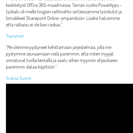
keskitetysti Office 365-maailmassa. Tämän vuoksi PowerApps -
työkalu oli meille loogisin vaihtoehto siirtäessämme työnkulut ja
lomakkeet Sharepoint Online -ympäristöön. Lisäksi halusimme,
että ratkaisu ei ole liian raskas.”
Transmeri
”Me olemme pystyneet kehittämään järjestelmää, jolla me
pystymme seuraamaan vielä paremmin, että miten myyjät
onnistuvat tuolla kentällä ja saatu siihen myynnin ohjaukseen
paremmin dataa käyttöön.”
Scania Suomi