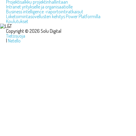
Projektisalkku projektinhallintaan
Intranet yritykselle ja organisaatiolle
Business intelligence -raportointiratkaisut
Liiketoimintasovellusten kehitys Power Platformilla
Koulutukset
Copyright © 2026 Solu Digital
Tietosuoja
|
Netello