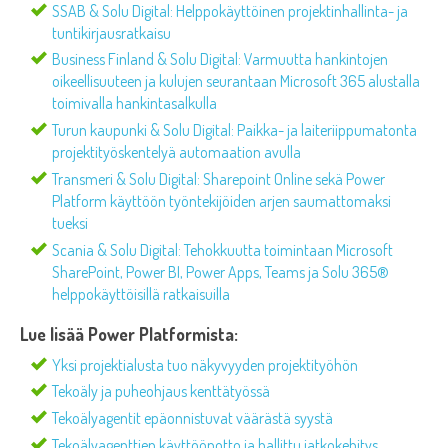
SSAB & Solu Digital: Helppokäyttöinen projektinhallinta- ja
tuntikirjausratkaisu
Business Finland & Solu Digital: Varmuutta hankintojen
oikeellisuuteen ja kulujen seurantaan Microsoft 365 alustalla
toimivalla hankintasalkulla
Turun kaupunki & Solu Digital: Paikka- ja laiteriippumatonta
projektityöskentelyä automaation avulla
Transmeri & Solu Digital: Sharepoint Online sekä Power
Platform käyttöön työntekijöiden arjen saumattomaksi
tueksi
Scania & Solu Digital: Tehokkuutta toimintaan Microsoft
SharePoint, Power BI, Power Apps, Teams ja Solu 365®
helppokäyttöisillä ratkaisuilla
Lue lisää Power Platformista:
Yksi projektialusta tuo näkyvyyden projektityöhön
Tekoäly ja puheohjaus kenttätyössä
Tekoälyagentit epäonnistuvat väärästä syystä
Tekoälyagenttien käyttöönotto ja hallittu jatkokehitys