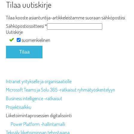
Tilaa uutiskirje
Tilaa kooste asiantuntija-artikkeleistamme suoraan sähköpostiisi.
Sähköpostiosoitteesi
*
Uutiskirje
suomenkielinen
Tilaa
Intranet yritykselle ja organisaatiolle
Microsoft Teams ja Solu 365 -ratkaisut ryhmätyöskentelyyn
Business intelligence -ratkaisut
Projektisalkku
Liiketoimintaprosessien digitalisointi
Power Platform -hallintamalli
Tekoäly liiketoiminnan tehostajana