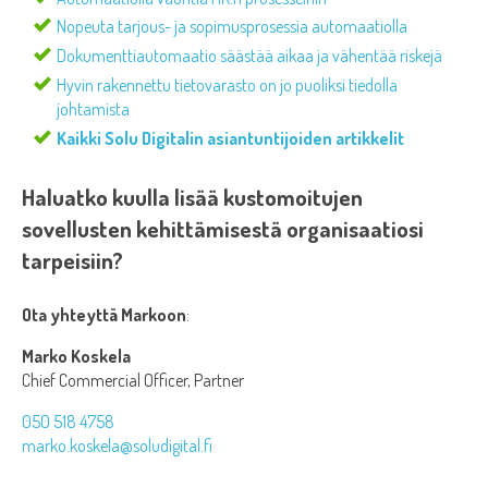
Nopeuta tarjous- ja sopimusprosessia automaatiolla
Dokumenttiautomaatio säästää aikaa ja vähentää riskejä
Hyvin rakennettu tietovarasto on jo puoliksi tiedolla
johtamista
Kaikki Solu Digitalin asiantuntijoiden artikkelit
Haluatko kuulla lisää kustomoitujen
sovellusten kehittämisestä organisaatiosi
tarpeisiin?
Ota yhteyttä Markoon
:
Marko Koskela
Chief Commercial Officer, Partner
050 518 4758
marko.koskela@soludigital.fi