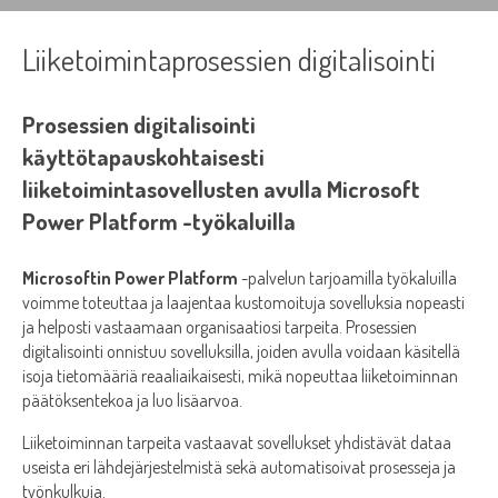
Liiketoimintaprosessien digitalisointi
Prosessien digitalisointi
käyttötapauskohtaisesti
liiketoimintasovellusten avulla Microsoft
Power Platform -työkaluilla
Microsoftin Power Platform
-palvelun tarjoamilla työkaluilla
voimme toteuttaa ja laajentaa kustomoituja sovelluksia nopeasti
ja helposti vastaamaan organisaatiosi tarpeita. Prosessien
digitalisointi onnistuu sovelluksilla, joiden avulla voidaan käsitellä
isoja tietomääriä reaaliaikaisesti, mikä nopeuttaa liiketoiminnan
päätöksentekoa ja luo lisäarvoa.
Liiketoiminnan tarpeita vastaavat sovellukset yhdistävät dataa
useista eri lähdejärjestelmistä sekä automatisoivat prosesseja ja
työnkulkuja.