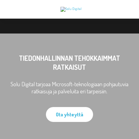
TIEDONHALLINNAN TEHOKKAIMMAT
RATKAISUT
Solu Digital tarjoaa Microsoft-teknologiaan pohjautuvia
ratkaisuja ja palveluita eri tarpeisiin.
Ota yhteyttä