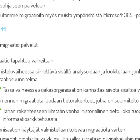
vipohjaiseen palveluun
eutamme migraatioita myös muista ympäristöistä Microsoft 365 -p
ttä
atio tapahtuu vaiheittain:
isteluvaiheessa siirrettävä sisältö analysoidaan ja luokitellaan, jo
raatiosuunnitelma
Tässä vaiheessa asiakasorganisaation kannattaa siivota sisältö
in ennen migraatiota luodaan tietorakenteet, jotka on suunniteltu t
Tähän rakenteeseen liitetään vanha, historiallinen tieto, joka tu
informaatioarkkitehtuuria
nisaation käyttäjät valmistellaan tulevaa migraatiota varten
mentit, työtilat tai kaikki muut sisällöt siirretään pilvipalveluihin