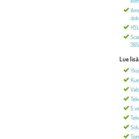
kom
Amm
dok
HSL 
Sca
365®
Lue lis
Yks
Kui
Val
Tek
5 v
Tek
Sol
Toi