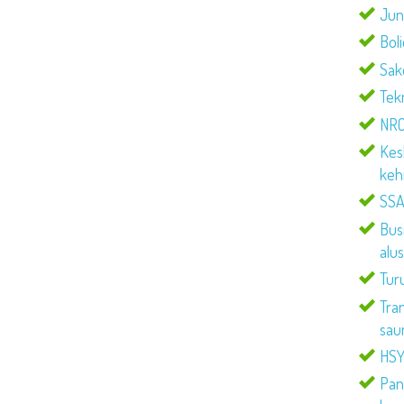
Jun
Boli
Sako
Tek
NRC
Kes
keh
SSAB
Bus
alus
Tur
Tra
sau
HSY 
Pano