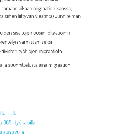
an samaan aikaan migraation kanssa,
kä siihen liittyvän viestintäsuunnitelman
iden sisältöjen uusiin lokaatioihin
skentelyn varmistamiseksi
tiivisten työtilojen migraatiota
ja suunnittelusta aina migraation
kaisuilla
u 365 -työkaluilla
kaisun avulla