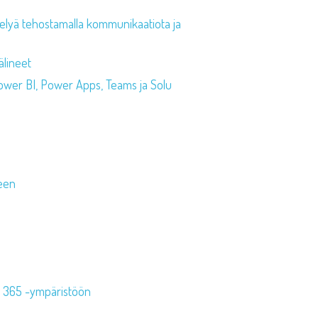
telyä tehostamalla kommunikaatiota ja
älineet
Power BI, Power Apps, Teams ja Solu
seen
ft 365 -ympäristöön