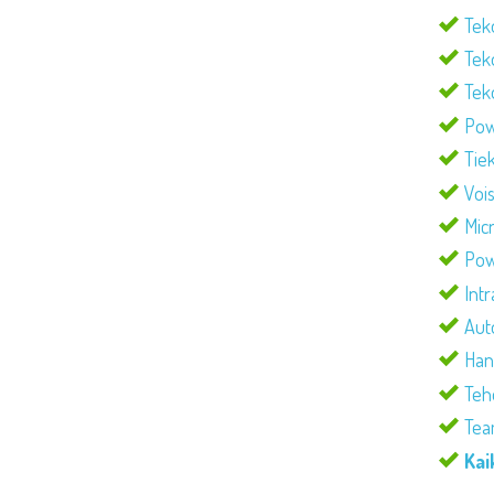
Teko
Tek
Tek
Powe
Tie
Voi
Micr
Powe
Intr
Aut
Han
Teh
Team
Kai