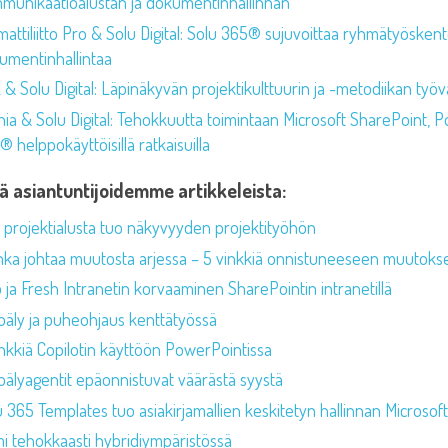
munikaatioalustan ja dokumentinhallinnan
attiliitto Pro & Solu Digital: Solu 365® sujuvoittaa ryhmätyösken
umentinhallintaa
& Solu Digital: Läpinäkyvän projektikulttuurin ja -metodiikan työv
nia & Solu Digital: Tehokkuutta toimintaan Microsoft SharePoint, 
 helppokäyttöisillä ratkaisuilla
ää asiantuntijoidemme artikkeleista:
i projektialusta tuo näkyvyyden projektityöhön
nka johtaa muutosta arjessa – 5 vinkkiä onnistuneeseen muutok
o ja Fresh Intranetin korvaaminen SharePointin intranetillä
oäly ja puheohjaus kenttätyössä
inkkiä Copilotin käyttöön PowerPointissa
oälyagentit epäonnistuvat väärästä syystä
u 365 Templates tuo asiakirjamallien keskitetyn hallinnan Microso
mi tehokkaasti hybridiympäristössä