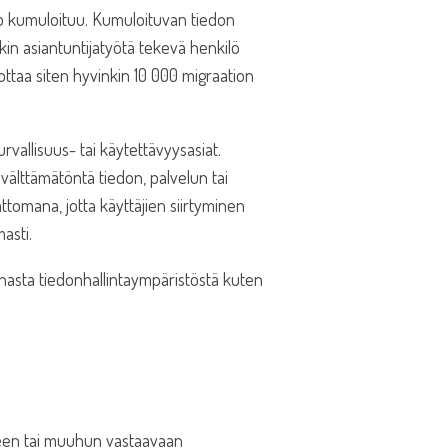
eto kumuloituu. Kumuloituvan tiedon
in asiantuntijatyötä tekevä henkilö
ttaa siten hyvinkin 10 000 migraation
vallisuus- tai käytettävyysasiat.
välttämätöntä tiedon, palvelun tai
tomana, jotta käyttäjien siirtyminen
asti.
hasta tiedonhallintaympäristöstä kuten
neen tai muuhun vastaavaan