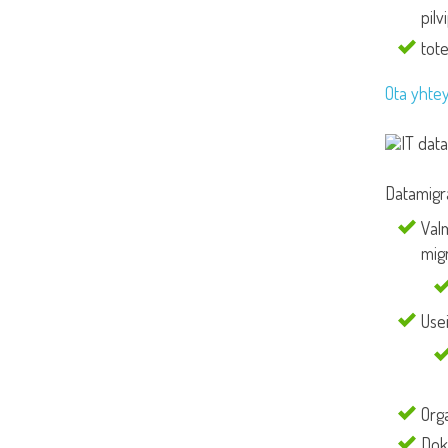
pil
tot
Ota yhtey
Datamigra
Valm
mig
Use
Orga
Doku