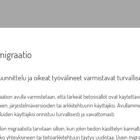
migraatio
unnittelu ja oikeat työvälineet varmistavat turvallis
ation avulla varmistetaan, että tärkeät tietosisällöt ovat käytettäv
mien, järjestelmäversioiden tai arkkitehtuurin käyttäjiksi. Avullamm
luiden käyttäjiksi onnistuu turvallisesti ja vaivattomasti.
llön migraatiota tarvitaan silloin, kun jokin tiedon käsittelyn kannal
ko yhteyksineen tai tietoarkkitehtuuri täytyy uudistaa. Usein mig