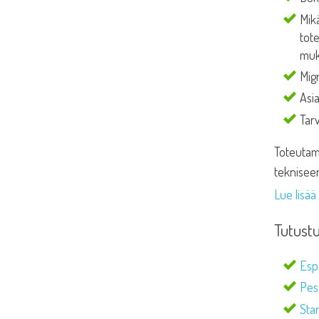
Mik
tote
muk
Migr
Asi
Tarv
Toteutam
teknisee
Lue lisä
Tutustu
Esp
Pesm
Star