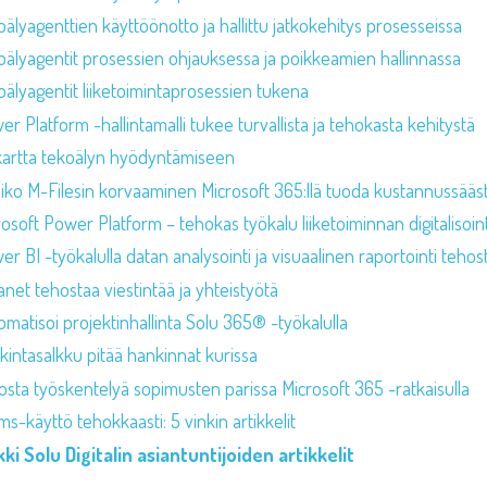
älyagenttien käyttöönotto ja hallittu jatkokehitys prosesseissa
oälyagentit prosessien ohjauksessa ja poikkeamien hallinnassa
oälyagentit liiketoimintaprosessien tukena
r Platform -hallintamalli tukee turvallista ja tehokasta kehitystä
kartta tekoälyn hyödyntämiseen
siko M-Filesin korvaaminen Microsoft 365:llä tuoda kustannussääs
osoft Power Platform – tehokas työkalu liiketoiminnan digitalisoint
r BI -työkalulla datan analysointi ja visuaalinen raportointi tehos
anet tehostaa viestintää ja yhteistyötä
omatisoi projektinhallinta Solu 365® -työkalulla
kintasalkku pitää hankinnat kurissa
osta työskentelyä sopimusten parissa Microsoft 365 -ratkaisulla
s-käyttö tehokkaasti: 5 vinkin artikkelit
kki Solu Digitalin asiantuntijoiden artikkelit