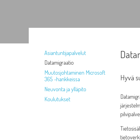
Data
Asiantuntijapalvelut
Datamigraatio
Muutosjohtaminen Microsoft
Hyvä su
365 -hankkeissa
Neuvonta ja ylläpito
Datamigra
Koulutukset
järjestel
pilvipalve
Tietosisä
tietoverk