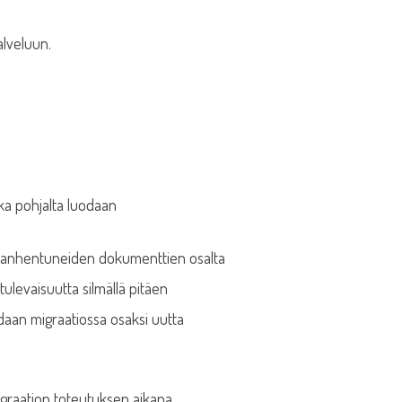
alveluun.
nka pohjalta luodaan
ä vanhentuneiden dokumenttien osalta
ulevaisuutta silmällä pitäen
odaan migraatiossa osaksi uutta
 migraation toteutuksen aikana