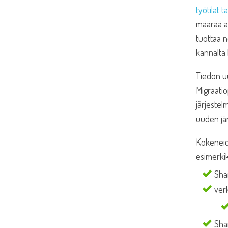
työtilat 
määrää ar
tuottaa 
kannalta
Tiedon uu
Migraatio
järjestel
uuden jär
Kokeneide
esimerkik
Sha
ver
Sha