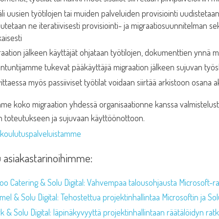
äli uusien työtilojen tai muiden palveluiden provisiointi uudisteta
utetaan ne iteratiivisesti provisiointi- ja migraatiosuunnitelman se
aisesti
aation jälkeen käyttäjät ohjataan työtilojen, dokumenttien ynnä mu
antuntijamme tukevat pääkäyttäjiä migraation jälkeen sujuvan työ
ittaessa myös passiiviset työtilat voidaan siirtää arkistoon osana ak
me koko migraation yhdessä organisaationne kanssa valmistelusta 
n toteutukseen ja sujuvaan käyttöönottoon.
ä koulutuspalveluistamme
 asiakastarinoihimme:
oo Catering & Solu Digital: Vahvempaa talousohjausta Microsoft-rat
el & Solu Digital: Tehostettua projektinhallintaa Microsoftin ja Sol
k & Solu Digital: läpinäkyvyyttä projektinhallintaan räätälöidyn rat