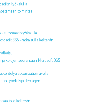
oftin työkaluilla
tehostamaan toimintaa
5 -automaatiotyökalulla
rosoft 365 -ratkaisuilla ketterän
sratkaisu
n ja kulujen seurantaan Microsoft 365
työskentelyä automaation avulla
töön työntekijöiden arjen
nisaatiolle ketterän