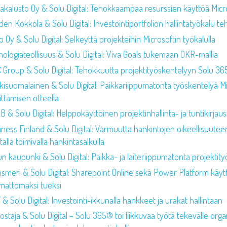
akalusto Oy & Solu Digital: Tehokkaampaa resurssien käyttöä Micros
den Kokkola & Solu Digital: Investointiportfolion hallintatyökalu 
 Oy & Solu Digital: Selkeyttä projekteihin Microsoftin työkalulla
nologiateollisuus & Solu Digital: Viva Goals tukemaan OKR-mallia
 Group & Solu Digital: Tehokkuutta projektityöskentelyyn Solu 36
kisuomalainen & Solu Digital: Paikkariippumatonta työskentelyä Mic
ittämisen otteella
 & Solu Digital: Helppokäyttöinen projektinhallinta- ja tuntikirjau
iness Finland & Solu Digital: Varmuutta hankintojen oikeellisuutee
talla toimivalla hankintasalkulla
un kaupunki & Solu Digital: Paikka- ja laiteriippumatonta projekti
nsmeri & Solu Digital: Sharepoint Online sekä Power Platform käyt
mattomaksi tueksi
& Solu Digital: Investointi-ikkunalla hankkeet ja urakat hallintaan
staja & Solu Digital – Solu 365® toi liikkuvaa työtä tekevälle orga