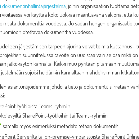
tai dokumentinhallintajärjestelmä
, joihin organisaation tuottama ti
vioitaessa voi käyttää kokoluokkaa määrittävänä vakiona, että kuk
noin sata dokumenttia vuodessa. Jo sadan hengen organisaatio tuo
 huomioon otettavaa dokumenttia vuodessa.
delleen järjestämisen tarpeen ajurina voivat toimia kustannus-, tur
projektien suunnittelussa tavoite on uudistaa vain se osa mikä on 
män jatkokäytön kannalta. Kaikki muu pyritään pitämään muuttumat
jestelmään sujuisi heidänkin kannaltaan mahdollisimman kitkattom
n asiantuntijoidemme johdolla tieto ja dokumentit siirretään van
si:
rePoint-työtiloista Teams-ryhmiin
kkolevyiltä SharePoint-työtiloihin tai Teams-ryhmiin
samalla myös esimerkiksi metadatoitetaan dokumentit
rePoint Serveriltä tai on-premise-ympäristöistä SharePoint Onli