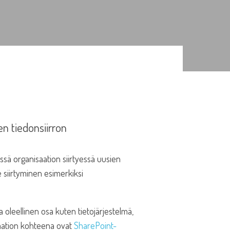
en tiedonsiirron
issä organisaation siirtyessä uusien
e siirtyminen esimerkiksi
ta oleellinen osa kuten tietojärjestelmä,
raation kohteena ovat
SharePoint-