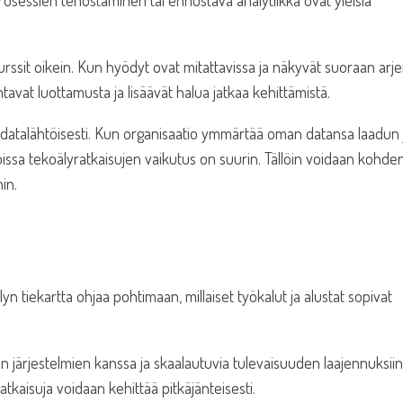
rosessien tehostaminen tai ennustava analytiikka ovat yleisiä
rssit oikein. Kun hyödyt ovat mitattavissa ja näkyvät suoraan arj
vat luottamusta ja lisäävät halua jatkaa kehittämistä.
datalähtöisesti. Kun organisaatio ymmärtää oman datansa laadun 
joissa tekoälyratkaisujen vaikutus on suurin. Tällöin voidaan kohde
in.
n tiekartta ohjaa pohtimaan, millaiset työkalut ja alustat sopivat
n järjestelmien kanssa ja skaalautuvia tulevaisuuden laajennuksiin
ratkaisuja voidaan kehittää pitkäjänteisesti.