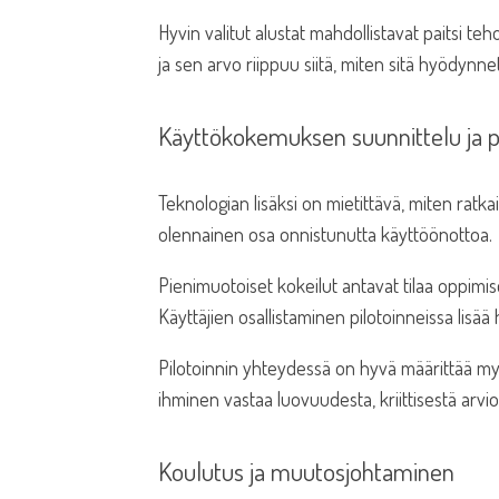
Hyvin valitut alustat mahdollistavat paitsi 
ja sen arvo riippuu siitä, miten sitä hyödynn
Käyttökokemuksen suunnittelu ja pi
Teknologian lisäksi on mietittävä, miten ratk
olennainen osa onnistunutta käyttöönottoa.
Pienimuotoiset kokeilut antavat tilaa oppimis
Käyttäjien osallistaminen pilotoinneissa lisä
Pilotoinnin yhteydessä on hyvä määrittää myös 
ihminen vastaa luovuudesta, kriittisestä arvi
Koulutus ja muutosjohtaminen