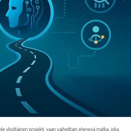
e yksittäinen projekti, vaan vaiheittain etenevä matka, joka