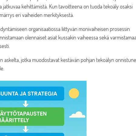
 ja jatkuvaa kehittämistä. Kun tavoitteena on tuoda tekoäly osaksi
ymmärrys eri vaiheiden merkityksestä.
yntämiseen organisaatiossa liittyvän monivaiheisen prosessin
tunnistamaan olennaiset asiat kussakin vaiheessa sekä varmistama
sesti.
än askelta, jotka muodostavat kestävän pohjan tekoälyn onnistune
le.