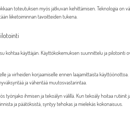
tehokkaan toteutuksen myös jatkuvan kehittämisen. Teknologia on vä
etään liiketoiminnan tavoitteiden tukena.
lotointi
aisu kohtaa käyttäjän. Käyttökokemuksen suunnittelu ja pilotointi o
elle ja virheiden korjaamiselle ennen laajamittaista käyttöönottoa.
ä hyväksyntää ja vähentää muutosvastarintaa.
työnjako ihmisen ja tekoälyn välillä. Kun tekoäly hoitaa rutiinit j
oinnista ja päätöksistä, syntyy tehokas ja mielekäs kokonaisuus.