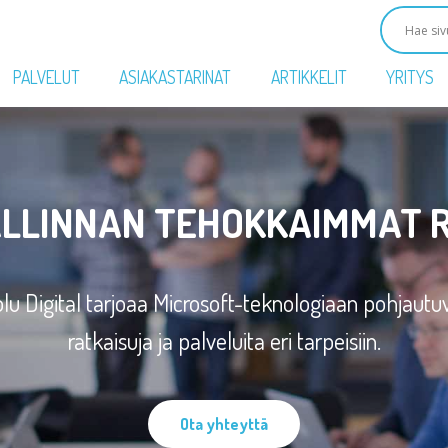
PALVELUT
ASIAKASTARINAT
ARTIKKELIT
YRITYS
LLINNAN TEHOKKAIMMAT 
lu Digital tarjoaa Microsoft-teknologiaan pohjautu
ratkaisuja ja palveluita eri tarpeisiin.
Ota yhteyttä