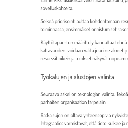
Esimerkiksi asiakaspalvelun automatisointi, p
sovelluskohteita.
Selkeä priorisointi auttaa kohdentamaan resu
toiminnassa, ensimmäiset onnistumiset rakenta
Käyttötapausten määrittely kannattaa tehdä 
kattavuuden, voidaan valita juuri ne alueet, 
resurssit oikein ja tulokset näkyvät nopeamm
Työkalujen ja alustojen valinta
Seuraava askel on teknologian valinta. Tekoäly
parhaiten organisaation tarpeisiin.
Ratkaisujen on oltava yhteensopivia nykyiste
Integraatiot varmistavat, että tieto kulkee ja 