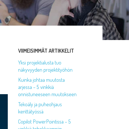
VIIMEISIMMÄT ARTIKKELIT
Yksi projektialusta tuo
näkyvyyden projektityöhön
Kuinka johtaa muutosta
arjessa – 5 vinkkiä
onnistuneeseen muutokseen
Tekoäly ja puheohjaus
kenttätyössä
Copilot PowerPointissa – 5
vinkkiä tehokkaampiin