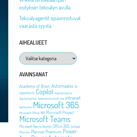
esityksiin tekoälyn avulla
Tekoälyagentit epäonnistuvat
väärästä syystä
AIHEALUEET
Aihealueet
AVAINSANAT
Automaatio
Academy of Brain
bi-
Copilot
raportointi
digitalisaatio
intranet
digitalization
dokumentinhallinta
Microsoft 365
luottamus
Microsoft Project
Microsoft Office 365
Microsoft Teams
Office 365
Microsoft Teams käyttö
Outlook
Power
Planner Premium
Planner