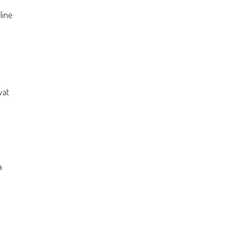
line
vat
a