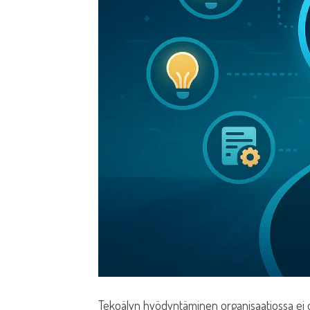
Tekoälyn hyödyntäminen organisaatiossa ei ol