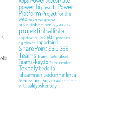
Power Automate
Apps
power bi
Power
powerbi
Platform
Project for the
web
project management
projektijohtaminen
projektikulttuuri
projektinhallinta
an,
projektit
projektisalkku
prosessien
raportointi
digitalisointi
SharePoint
Solu 365
Teams
Teams-kokoukset
elle
Teams-käyttö
Teams asetukset
Tekoäly
tiedolla
tiedonhallinta
johtaminen
tiimityö
virtuaaliset tiimit
Tietoturva
virtuaalityöskentely