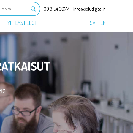
09 3154 6677
info@soludigital.fi
YHTEYSTIEDOT
SV
EN
RATKAISUT
via