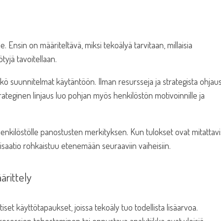
 Ensin on määriteltävä, miksi tekoälyä tarvitaan, millaisia
ötyjä tavoitellaan.
ö suunnitelmat käytäntöön. Ilman resursseja ja strategista ohjau
trateginen linjaus luo pohjan myös henkilöstön motivoinnille ja
enkilöstölle panostusten merkityksen. Kun tulokset ovat mitattav
isaatio rohkaistuu etenemään seuraaviin vaiheisiin.
ärittely
set käyttötapaukset, joissa tekoäly tuo todellista lisäarvoa.