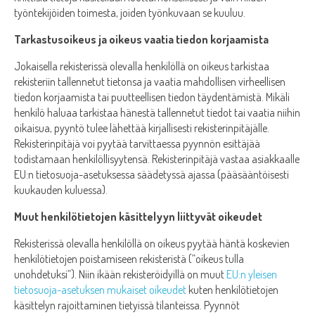
työntekijöiden toimesta, joiden työnkuvaan se kuuluu.
Tarkastusoikeus ja oikeus vaatia tiedon korjaamista
Jokaisella rekisterissä olevalla henkilöllä on oikeus tarkistaa
rekisteriin tallennetut tietonsa ja vaatia mahdollisen virheellisen
tiedon korjaamista tai puutteellisen tiedon täydentämistä. Mikäli
henkilö haluaa tarkistaa hänestä tallennetut tiedot tai vaatia niihin
oikaisua, pyyntö tulee lähettää kirjallisesti rekisterinpitäjälle.
Rekisterinpitäjä voi pyytää tarvittaessa pyynnön esittäjää
todistamaan henkilöllisyytensä. Rekisterinpitäjä vastaa asiakkaalle
EU:n tietosuoja-asetuksessa säädetyssä ajassa (pääsääntöisesti
kuukauden kuluessa).
Muut henkilötietojen käsittelyyn liittyvät oikeudet
Rekisterissä olevalla henkilöllä on oikeus pyytää häntä koskevien
henkilötietojen poistamiseen rekisteristä (”oikeus tulla
unohdetuksi”). Niin ikään rekisteröidyillä on muut
EU:n yleisen
tietosuoja-asetuksen mukaiset oikeudet
kuten henkilötietojen
käsittelyn rajoittaminen tietyissä tilanteissa. Pyynnöt