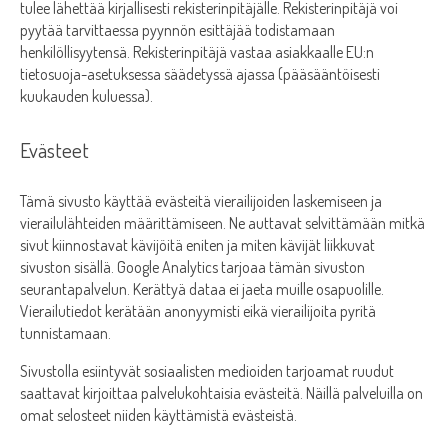
tulee lähettää kirjallisesti rekisterinpitäjälle. Rekisterinpitäjä voi
pyytää tarvittaessa pyynnön esittäjää todistamaan
henkilöllisyytensä. Rekisterinpitäjä vastaa asiakkaalle EU:n
tietosuoja-asetuksessa säädetyssä ajassa (pääsääntöisesti
kuukauden kuluessa).
Evästeet
Tämä sivusto käyttää evästeitä vierailijoiden laskemiseen ja
vierailulähteiden määrittämiseen. Ne auttavat selvittämään mitkä
sivut kiinnostavat kävijöitä eniten ja miten kävijät liikkuvat
sivuston sisällä. Google Analytics tarjoaa tämän sivuston
seurantapalvelun. Kerättyä dataa ei jaeta muille osapuolille.
Vierailutiedot kerätään anonyymisti eikä vierailijoita pyritä
tunnistamaan.
Sivustolla esiintyvät sosiaalisten medioiden tarjoamat ruudut
saattavat kirjoittaa palvelukohtaisia evästeitä. Näillä palveluilla on
omat selosteet niiden käyttämistä evästeistä.