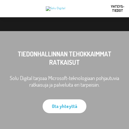
YHTEYS-
TIEDOT
TIEDONHALLINNAN TEHOKKAIMMAT
RATKAISUT
Solu Digital tarjoaa Microsoft-teknologiaan pohjautuvia
ratkaisuja ja palveluita eri tarpeisiin.
Ota yhteyttä