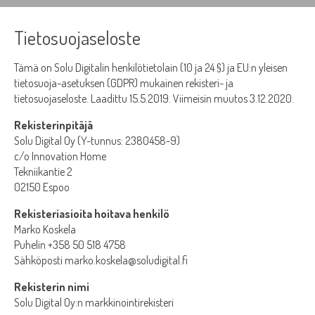
Tietosuojaseloste
Tämä on Solu Digitalin henkilötietolain (10 ja 24 §) ja EU:n yleisen
tietosuoja-asetuksen (GDPR) mukainen rekisteri- ja
tietosuojaseloste. Laadittu 15.5.2019. Viimeisin muutos 3.12.2020.
Rekisterinpitäjä
Solu Digital Oy (Y-tunnus: 2380458-9)
c/o Innovation Home
Tekniikantie 2
02150 Espoo
Rekisteriasioita hoitava henkilö
Marko Koskela
Puhelin +358 50 518 4758
Sähköposti marko.koskela@soludigital.fi
Rekisterin nimi
Solu Digital Oy:n markkinointirekisteri