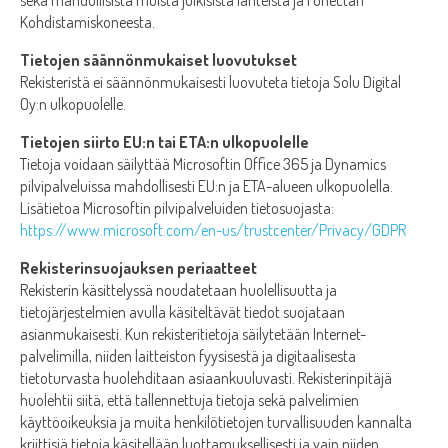
sekä mahdollisista muista julkisista lähteistä ja Fonectan
Kohdistamiskoneesta.
Tietojen säännönmukaiset luovutukset
Rekisteristä ei säännönmukaisesti luovuteta tietoja Solu Digital
Oy:n ulkopuolelle.
Tietojen siirto EU:n tai ETA:n ulkopuolelle
Tietoja voidaan säilyttää Microsoftin Office 365 ja Dynamics
pilvipalveluissa mahdollisesti EU:n ja ETA-alueen ulkopuolella.
Lisätietoa Microsoftin pilvipalveluiden tietosuojasta:
https://www.microsoft.com/en-us/trustcenter/Privacy/GDPR
Rekisterinsuojauksen periaatteet
Rekisterin käsittelyssä noudatetaan huolellisuutta ja
tietojärjestelmien avulla käsiteltävät tiedot suojataan
asianmukaisesti. Kun rekisteritietoja säilytetään Internet-
palvelimilla, niiden laitteiston fyysisestä ja digitaalisesta
tietoturvasta huolehditaan asiaankuuluvasti. Rekisterinpitäjä
huolehtii siitä, että tallennettuja tietoja sekä palvelimien
käyttöoikeuksia ja muita henkilötietojen turvallisuuden kannalta
kriittisiä tietoja käsitellään luottamuksellisesti ja vain niiden