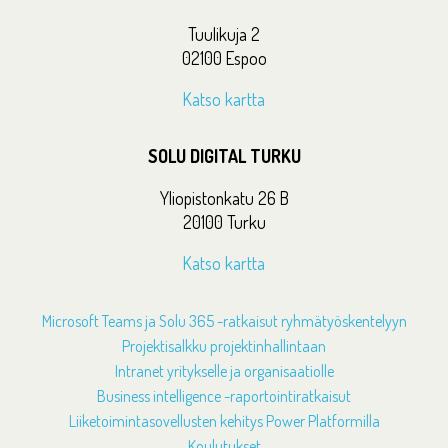
Tuulikuja 2
02100 Espoo
Katso kartta
SOLU DIGITAL TURKU
Yliopistonkatu 26 B
20100 Turku
Katso kartta
Microsoft Teams ja Solu 365 -ratkaisut ryhmätyöskentelyyn
Projektisalkku projektinhallintaan
Intranet yritykselle ja organisaatiolle
Business intelligence -raportointiratkaisut
Liiketoimintasovellusten kehitys Power Platformilla
Koulutukset