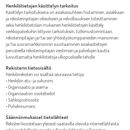
Henkilötietojen käsittelyn tarkoitus
Käsittelyn tarkoituksena on asiakassuhteen hoitaminen, asiakkaan
ja rekisterinpitäjän oikeuksien ja velvollisuuksien toteuttaminen
sekä henkilötietolain mukainen henkilötietojen käsittely
verkkopalveluihin liittyviin tarkoituksiin, tutkimustoimintaan,
rekisterinpitäjän ja/tai sen yhteistyökumppaneiden mainonnan
ja/tai suoramarkkinoinnin suuntaaminen asiakastietojen
perusteella rekisterinpitäjän viestimien ja palvelujen kautta
luovuttamatta henkilötietoja ulkopuoliselle taholle
Rekisterin tietosisältö
Henkilörekisteri voi sisältää seuraavia tietoja:
• Henkilön etu- ja sukunimi
• Organisaatio ja asema
• Organisaation osoitetiedot
• Sähköpostiosoite
• Puhelinnumero
Säännönmukaiset tietolähteet
Rekisteri koostetaan yleisesti saatavilla olevista internetlähteistä