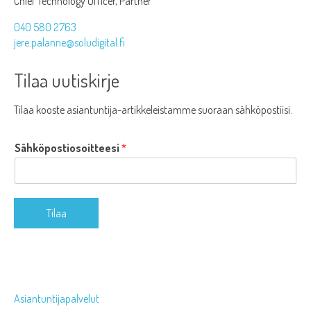
Chief Technology Officer, Partner
040 580 2763
jere.palanne@soludigital.fi
Tilaa uutiskirje
Tilaa kooste asiantuntija-artikkeleistamme suoraan sähköpostiisi.
Sähköpostiosoitteesi
*
Tilaa
Asiantuntijapalvelut