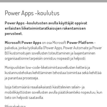
Power Apps -koulutus
Power Apps -koulutusten avulla käyttäjät oppivat
erilaisten liiketoimintaratkaisujen rakentamisen
perusteet.
Microsoft Power Apps
on osa Microsoft
Power Platform
-
palvelua, jonka työkaluilla (Power Apps, Power Automate ja Power
BI) kustomoitujen sovellusten toteuttaminen ja laajentaminen
organisaationne tarpeisiin onnistuu nopeasti ja helposti.
Monipuolisten low-code-liiketoimintasovellusten ketterä ja
kustannustehokas kehittäminen tehostaa toimintaa sekä kehittää
ja parantaa prosesseja.
Isoja tietomääriä reaaliaikaisesti käsittelevien selain- ja
mobiilikäyttöisten sovellusten avulla päätöksenteko nopeutuu, kun
tieto on helposti saatavilla.
Pilvipalveluina