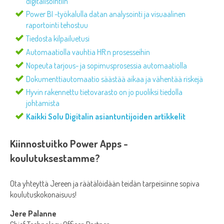
digitalisointiin
Power BI -työkalulla datan analysointi ja visuaalinen
raportointi tehostuu
Tiedosta kilpailuetusi
Automaatiolla vauhtia HR:n prosesseihin
Nopeuta tarjous- ja sopimusprosessia automaatiolla
Dokumenttiautomaatio säästää aikaa ja vähentää riskejä
Hyvin rakennettu tietovarasto on jo puoliksi tiedolla
johtamista
Kaikki Solu Digitalin asiantuntijoiden artikkelit
Kiinnostuitko Power Apps -
koulutuksestamme?
Ota yhteyttä Jereen ja räätälöidään teidän tarpeisiinne sopiva
koulutuskokonaisuus!
Jere Palanne