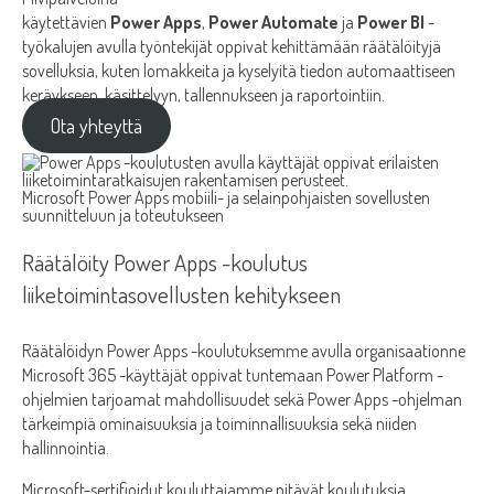
käytettävien
Power Apps
,
Power Automate
ja
Power BI
-
työkalujen avulla työntekijät oppivat kehittämään räätälöityjä
sovelluksia, kuten lomakkeita ja kyselyitä tiedon automaattiseen
keräykseen, käsittelyyn, tallennukseen ja raportointiin.
Ota yhteyttä
Microsoft Power Apps mobiili- ja selainpohjaisten sovellusten
suunnitteluun ja toteutukseen
Räätälöity Power Apps -koulutus
liiketoimintasovellusten kehitykseen
Räätälöidyn Power Apps -koulutuksemme avulla organisaationne
Microsoft 365 -käyttäjät oppivat tuntemaan Power Platform -
ohjelmien tarjoamat mahdollisuudet sekä Power Apps -ohjelman
tärkeimpiä ominaisuuksia ja toiminnallisuuksia sekä niiden
hallinnointia.
Microsoft-sertifioidut kouluttajamme pitävät koulutuksia