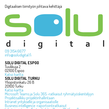
Digitaalisen tiimityön johtava kehittäjä
09 3154 6677
info@soludigital.fi
SOLU DIGITAL ESPOO
Tuulikuja 2
02100 Espoo
Katso kartta
SOLU DIGITAL TURKU
Yliopistonkatu 26 B
20100 Turku
Katso kartta
Microsoft Teams ja Solu 365 -ratkaisut ryhmätyöskentelyyn
Projektisalkku projektinhallintaan
Intranet yritykselle ja organisaatiolle
Business intelligence -raportointiratkaisut