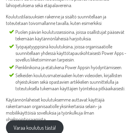
lähiopetuksena sekä etäpalavereina.
Koulutustilaisuuksien rakenne ja sisältö suunnitellaan ja
toteutetaan toivomallanne tavalla, kuten esimerkiksi:
Puolen päivän koulutussessioina, joissa osallistujat pääsevät
tekemään käytännönläheisiä harjoituksia.
Työpajatyyppisinä koulutuksina, joissa organisaatiolle
suunnitellaan yhdessä käyttötapauskohtaisesti Power Apps -
sovellus liiketoiminnan tarpeisiin.
Pienklinikoina ja etätukena Power Appsin hyödyntämiseen.
Selkeiden koulutusmateriaalien kuten videoiden, kirjallisten
ohjeistuksien sekä opastavien artikkelien suunnittelulla ja
toteutuksella tukemaan käyttäjien työntekoa pitkäaikaisesti.
Käytännönläheiset koulutuksemme auttavat käyttäjiä
rakentamaan organisaatiolle yksinkertaisia selain- ja
mobiilikäyttöisiä sovelluksia ja työnkulkuja ilman
ohjelmointiosaamista.
Varaa koulutus tästä!