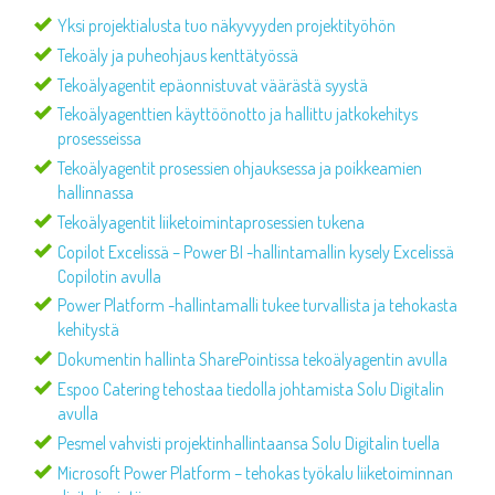
Yksi projektialusta tuo näkyvyyden projektityöhön
Tekoäly ja puheohjaus kenttätyössä
Tekoälyagentit epäonnistuvat väärästä syystä
Tekoälyagenttien käyttöönotto ja hallittu jatkokehitys
prosesseissa
Tekoälyagentit prosessien ohjauksessa ja poikkeamien
hallinnassa
Tekoälyagentit liiketoimintaprosessien tukena
Copilot Excelissä – Power BI -hallintamallin kysely Excelissä
Copilotin avulla
Power Platform -hallintamalli tukee turvallista ja tehokasta
kehitystä
Dokumentin hallinta SharePointissa tekoälyagentin avulla
Espoo Catering tehostaa tiedolla johtamista Solu Digitalin
avulla
Pesmel vahvisti projektinhallintaansa Solu Digitalin tuella
Microsoft Power Platform – tehokas työkalu liiketoiminnan