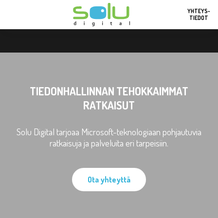
YHTEYS-
TIEDOT
TIEDONHALLINNAN TEHOKKAIMMAT
RATKAISUT
Solu Digital tarjoaa Microsoft-teknologiaan pohjautuvia
ratkaisuja ja palveluita eri tarpeisiin.
Ota yhteyttä