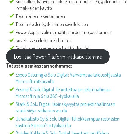
Kontrollien, kaavojen, kokoelmien, muuttujien, gallerioiden ja
lomakkeiden käyttö
Tietomallien rakentaminen
Tietolähteiden kytkeminen sovellukseen
Power Appsin valmiit mallit ja niiden mukauttaminen
Sovelluksen elinkaaren hallinta
Sovellusten jakaminen ja käyttöoikeudet
Lue lisää Power Platform -ratkaisuistamme
Tutustu asiakastarinoihimme:
Espoo Catering & Solu Digital: Vahvempaa talousohjausta
Microsoft-ratkaisuilla
Pesmel & Solu Digital: Tehostettua projektinhallintaa
Microsoftin ja Solu 365 -työkaluilla
Stark & Solu Digital: läpinäkyvyyttä projektinhallintaan
räätälöidyn ratkaisun avulla
Junakalusto Oy & Solu Digital: Tehokkaampaa resurssien
käyttöä Microsoftin työkaluilla
Boliden Kokkola & Solu Digital: Investointiportfolion