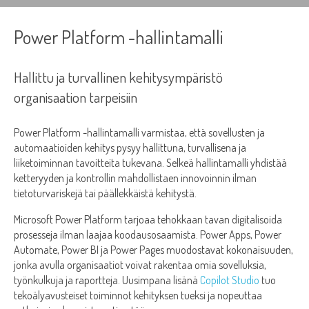
Power Platform -hallintamalli
Hallittu ja turvallinen kehitysympäristö
organisaation tarpeisiin
Power Platform -hallintamalli varmistaa, että sovellusten ja
automaatioiden kehitys pysyy hallittuna, turvallisena ja
liiketoiminnan tavoitteita tukevana. Selkeä hallintamalli yhdistää
ketteryyden ja kontrollin mahdollistaen innovoinnin ilman
tietoturvariskejä tai päällekkäistä kehitystä.
Microsoft Power Platform tarjoaa tehokkaan tavan digitalisoida
prosesseja ilman laajaa koodausosaamista. Power Apps, Power
Automate, Power BI ja Power Pages muodostavat kokonaisuuden,
jonka avulla organisaatiot voivat rakentaa omia sovelluksia,
työnkulkuja ja raportteja. Uusimpana lisänä
Copilot Studio
tuo
tekoälyavusteiset toiminnot kehityksen tueksi ja nopeuttaa