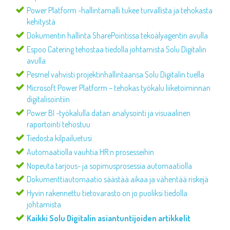
Power Platform -hallintamalli tukee turvallista ja tehokasta
kehitystä
Dokumentin hallinta SharePointissa tekoälyagentin avulla
Espoo Catering tehostaa tiedolla johtamista Solu Digitalin
avulla
Pesmel vahvisti projektinhallintaansa Solu Digitalin tuella
Microsoft Power Platform – tehokas työkalu liiketoiminnan
digitalisointiin
Power BI -työkalulla datan analysointi ja visuaalinen
raportointi tehostuu
Tiedosta kilpailuetusi
Automaatiolla vauhtia HR:n prosesseihin
Nopeuta tarjous- ja sopimusprosessia automaatiolla
Dokumenttiautomaatio säästää aikaa ja vähentää riskejä
Hyvin rakennettu tietovarasto on jo puoliksi tiedolla
johtamista
Kaikki Solu Digitalin asiantuntijoiden artikkelit