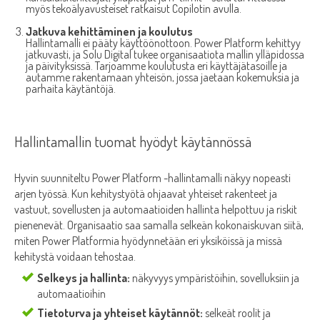
myös tekoälyavusteiset ratkaisut Copilotin avulla.
Jatkuva kehittäminen ja koulutus
Hallintamalli ei pääty käyttöönottoon. Power Platform kehittyy
jatkuvasti, ja Solu Digital tukee organisaatiota mallin ylläpidossa
ja päivityksissä. Tarjoamme koulutusta eri käyttäjätasoille ja
autamme rakentamaan yhteisön, jossa jaetaan kokemuksia ja
parhaita käytäntöjä.
Hallintamallin tuomat hyödyt käytännössä
Hyvin suunniteltu Power Platform -hallintamalli näkyy nopeasti
arjen työssä. Kun kehitystyötä ohjaavat yhteiset rakenteet ja
vastuut, sovellusten ja automaatioiden hallinta helpottuu ja riskit
pienenevät. Organisaatio saa samalla selkeän kokonaiskuvan siitä,
miten Power Platformia hyödynnetään eri yksiköissä ja missä
kehitystä voidaan tehostaa.
Selkeys ja hallinta:
näkyvyys ympäristöihin, sovelluksiin ja
automaatioihin
Tietoturva ja yhteiset käytännöt:
selkeät roolit ja