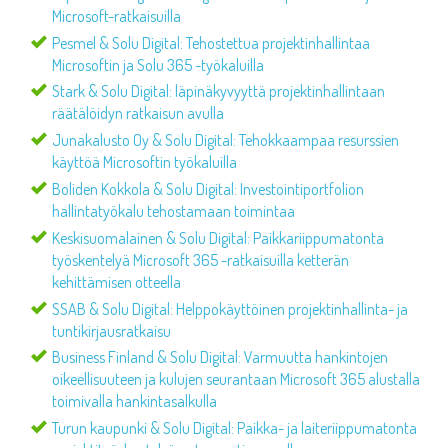
Microsoft-ratkaisuilla
Pesmel & Solu Digital: Tehostettua projektinhallintaa
Microsoftin ja Solu 365 -työkaluilla
Stark & Solu Digital: läpinäkyvyyttä projektinhallintaan
räätälöidyn ratkaisun avulla
Junakalusto Oy & Solu Digital: Tehokkaampaa resurssien
käyttöä Microsoftin työkaluilla
Boliden Kokkola & Solu Digital: Investointiportfolion
hallintatyökalu tehostamaan toimintaa
Keskisuomalainen & Solu Digital: Paikkariippumatonta
työskentelyä Microsoft 365 -ratkaisuilla ketterän
kehittämisen otteella
SSAB & Solu Digital: Helppokäyttöinen projektinhallinta- ja
tuntikirjausratkaisu
Business Finland & Solu Digital: Varmuutta hankintojen
oikeellisuuteen ja kulujen seurantaan Microsoft 365 alustalla
toimivalla hankintasalkulla
Turun kaupunki & Solu Digital: Paikka- ja laiteriippumatonta