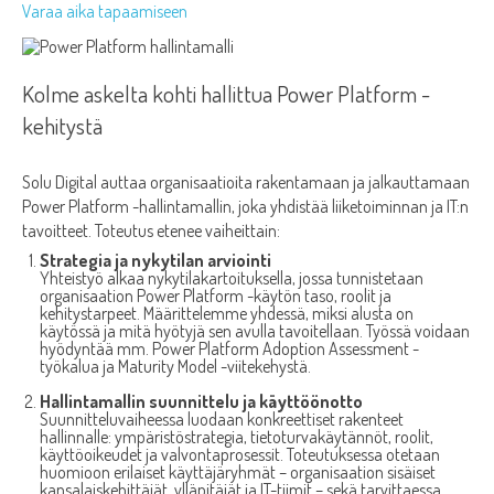
Varaa aika tapaamiseen
Kolme askelta kohti hallittua Power Platform -
kehitystä
Solu Digital auttaa organisaatioita rakentamaan ja jalkauttamaan
Power Platform -hallintamallin, joka yhdistää liiketoiminnan ja IT:n
tavoitteet. Toteutus etenee vaiheittain:
Strategia ja nykytilan arviointi
Yhteistyö alkaa nykytilakartoituksella, jossa tunnistetaan
organisaation Power Platform -käytön taso, roolit ja
kehitystarpeet. Määrittelemme yhdessä, miksi alusta on
käytössä ja mitä hyötyjä sen avulla tavoitellaan. Työssä voidaan
hyödyntää mm.
Power Platform Adoption Assessment
-
työkalua ja
Maturity Model
-viitekehystä.
Hallintamallin suunnittelu ja käyttöönotto
Suunnitteluvaiheessa luodaan konkreettiset rakenteet
hallinnalle: ympäristöstrategia, tietoturvakäytännöt, roolit,
käyttöoikeudet ja valvontaprosessit. Toteutuksessa otetaan
huomioon erilaiset käyttäjäryhmät – organisaation sisäiset
kansalaiskehittäjät, ylläpitäjät ja IT-tiimit – sekä tarvittaessa