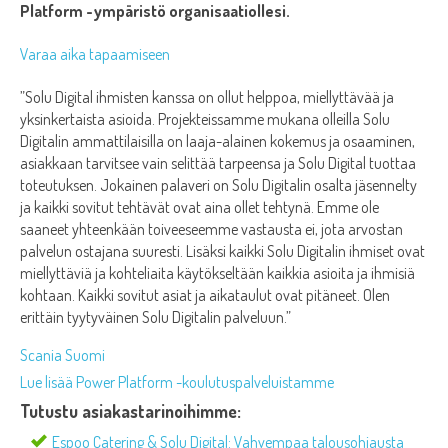
Platform -ympäristö organisaatiollesi.
Varaa aika tapaamiseen
”Solu Digital ihmisten kanssa on ollut helppoa, miellyttävää ja
yksinkertaista asioida. Projekteissamme mukana olleilla Solu
Digitalin ammattilaisilla on laaja-alainen kokemus ja osaaminen,
asiakkaan tarvitsee vain selittää tarpeensa ja Solu Digital tuottaa
toteutuksen. Jokainen palaveri on Solu Digitalin osalta jäsennelty
ja kaikki sovitut tehtävät ovat aina ollet tehtynä. Emme ole
saaneet yhteenkään toiveeseemme vastausta ei, jota arvostan
palvelun ostajana suuresti. Lisäksi kaikki Solu Digitalin ihmiset ovat
miellyttäviä ja kohteliaita käytökseltään kaikkia asioita ja ihmisiä
kohtaan. Kaikki sovitut asiat ja aikataulut ovat pitäneet. Olen
erittäin tyytyväinen Solu Digitalin palveluun.”
Scania Suomi
Lue lisää Power Platform -koulutuspalveluistamme
Tutustu asiakastarinoihimme:
Espoo Catering & Solu Digital: Vahvempaa talousohjausta