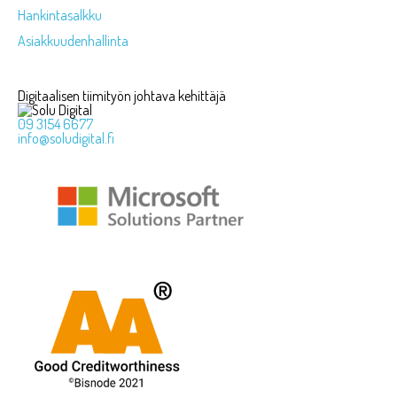
Hankintasalkku
Asiakkuudenhallinta
Digitaalisen tiimityön johtava kehittäjä
09 3154 6677
info@soludigital.fi