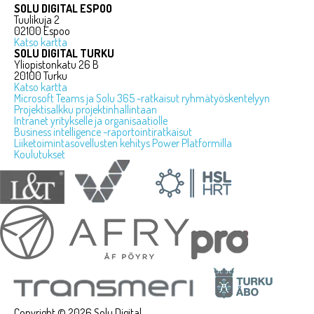
SOLU DIGITAL ESPOO
Tuulikuja 2
02100 Espoo
Katso kartta
SOLU DIGITAL TURKU
Yliopistonkatu 26 B
20100 Turku
Katso kartta
Microsoft Teams ja Solu 365 -ratkaisut ryhmätyöskentelyyn
Projektisalkku projektinhallintaan
Intranet yritykselle ja organisaatiolle
Business intelligence -raportointiratkaisut
Liiketoimintasovellusten kehitys Power Platformilla
Koulutukset
Copyright © 2026 Solu Digital