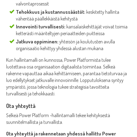
valvontaprosessit
Tehokkuus ja kustannussäästöt:
keskitetty hallinta
vähentää päällekkäistä kehitystä
Innovointi turvallisesti:
kansalaiskehittäjät voivat toimia
ketterästi määriteltyjen periaatteiden puitteissa
Jatkuva oppiminen:
yhteisön ja koulutusten avulla
organisaatio kehittyy yhdessä alustan mukana
Kun hallintamalli on kunnossa, Power Platformista tulee
luotettava osa organisaation digitaalista toimintaa. Selkeä
rakenne vapauttaa aikaa kehittämiseen, parantaa tietoturvaa ja
luo edellytykset jatkuvalle innovoinnille. Lopputuloksena syntyy
ympäristö, jossa teknologia tukee strategisia tavoitteita
turvallisesti ja tehokkaasti.
Ota yhteyttä
Selkeä Power Platform -hallintamalli tekee kehityksestä
suunnitelmallista ja turvallista.
Ota yhteyttä ja rakennetaan yhdessä hallittu Power