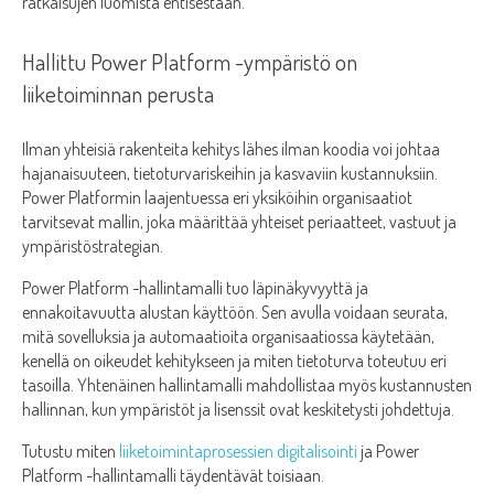
ratkaisujen luomista entisestään.
Hallittu Power Platform -ympäristö on
liiketoiminnan perusta
Ilman yhteisiä rakenteita kehitys lähes ilman koodia voi johtaa
hajanaisuuteen, tietoturvariskeihin ja kasvaviin kustannuksiin.
Power Platformin laajentuessa eri yksiköihin organisaatiot
tarvitsevat mallin, joka määrittää yhteiset periaatteet, vastuut ja
ympäristöstrategian.
Power Platform -hallintamalli tuo läpinäkyvyyttä ja
ennakoitavuutta alustan käyttöön. Sen avulla voidaan seurata,
mitä sovelluksia ja automaatioita organisaatiossa käytetään,
kenellä on oikeudet kehitykseen ja miten tietoturva toteutuu eri
tasoilla. Yhtenäinen hallintamalli mahdollistaa myös kustannusten
hallinnan, kun ympäristöt ja lisenssit ovat keskitetysti johdettuja.
Tutustu miten
liiketoimintaprosessien digitalisointi
ja Power
Platform -hallintamalli täydentävät toisiaan.