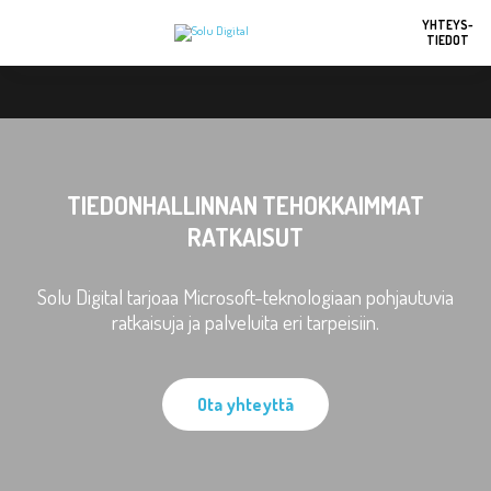
YHTEYS-
TIEDOT
TIEDONHALLINNAN TEHOKKAIMMAT
RATKAISUT
Solu Digital tarjoaa Microsoft-teknologiaan pohjautuvia
ratkaisuja ja palveluita eri tarpeisiin.
Ota yhteyttä