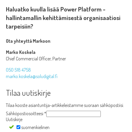
Haluatko kuulla lisää Power Platform -
hallintamallin kehittämisestä organisaatiosi
tarpeisiin?
Ota yhteyttä Markoon
:
Marko Koskela
Chief Commercial Officer, Partner
050 518 4758
marko.koskela@soludigital.fi
Tilaa uutiskirje
Tilaa kooste asiantuntija-artikkeleistamme suoraan sähköpostiisi.
Sähköpostiosoitteesi
*
Uutiskirje
suomenkielinen