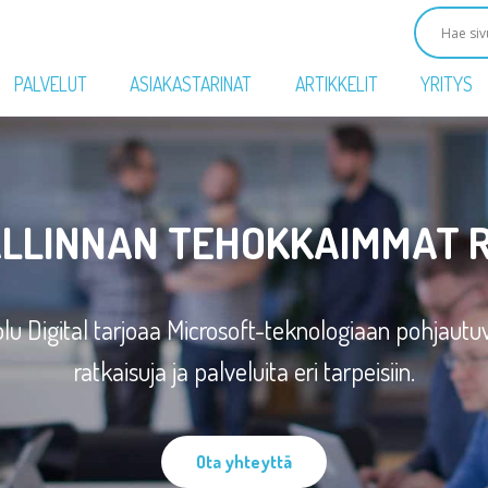
PALVELUT
ASIAKASTARINAT
ARTIKKELIT
YRITYS
LLINNAN TEHOKKAIMMAT 
lu Digital tarjoaa Microsoft-teknologiaan pohjautu
ratkaisuja ja palveluita eri tarpeisiin.
Ota yhteyttä