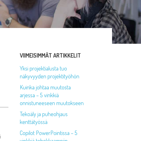
VIIMEISIMMÄT ARTIKKELIT
Yksi projektialusta tuo
näkyvyyden projektityöhön
Kuinka johtaa muutosta
arjessa – 5 vinkkiä
onnistuneeseen muutokseen
Tekoäly ja puheohjaus
kenttätyössä
Copilot PowerPointissa – 5
i
vinkkiä tehokkaampiin