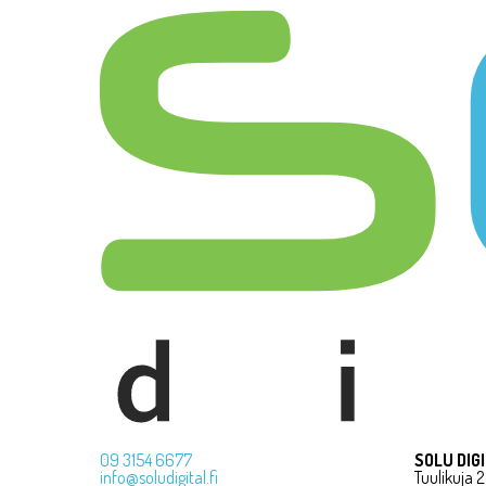
09 3154 6677
SOLU DIG
info@soludigital.fi
Tuulikuja 2