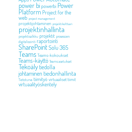
power bi
Power
powerbi
Platform
Project for the
web
project management
projektijohtaminen
projektikulttuuri
projektinhallinta
projektit
projektisalkku
prosessien
raportointi
digitalisointi
SharePoint
Solu 365
Teams
Teams-kokoukset
Teams-käyttö
Teams asetukset
Tekoäly
tiedolla
tiedonhallinta
johtaminen
tiimityö
virtuaaliset tiimit
Tietoturva
virtuaalityöskentely