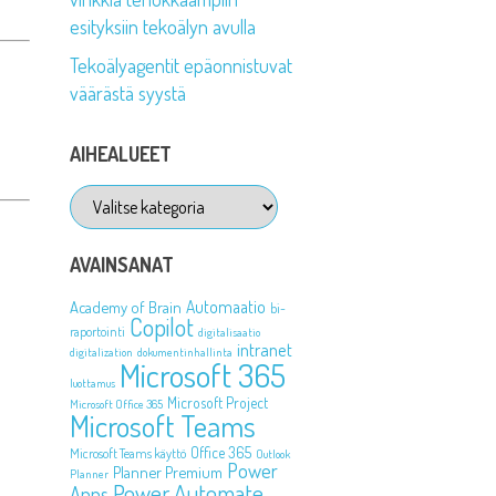
esityksiin tekoälyn avulla
Tekoälyagentit epäonnistuvat
väärästä syystä
AIHEALUEET
Aihealueet
AVAINSANAT
Automaatio
Academy of Brain
bi-
Copilot
raportointi
digitalisaatio
intranet
digitalization
dokumentinhallinta
Microsoft 365
luottamus
Microsoft Project
Microsoft Office 365
Microsoft Teams
Office 365
Microsoft Teams käyttö
Outlook
Power
Planner Premium
Planner
Power Automate
Apps