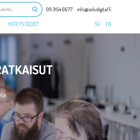
09 3154 6677
info@soludigital.fi
YHTEYSTIEDOT
SV
EN
RATKAISUT
via