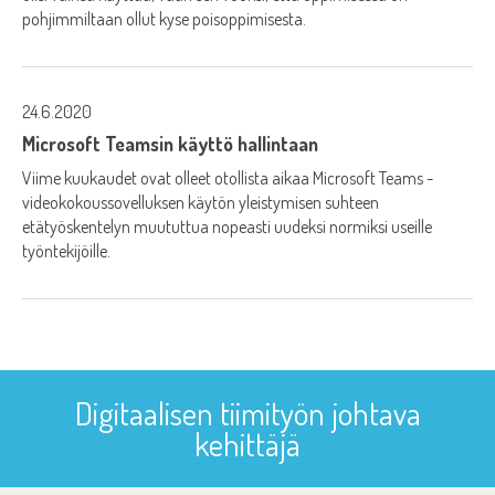
pohjimmiltaan ollut kyse poisoppimisesta.
24.6.2020
Microsoft Teamsin käyttö hallintaan
Viime kuukaudet ovat olleet otollista aikaa Microsoft Teams -
videokokoussovelluksen käytön yleistymisen suhteen
etätyöskentelyn muututtua nopeasti uudeksi normiksi useille
työntekijöille.
Digitaalisen tiimityön johtava
kehittäjä