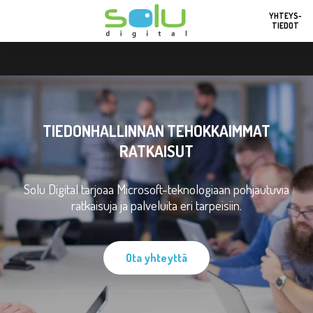
YHTEYS-
TIEDOT
TIEDONHALLINNAN TEHOKKAIMMAT
RATKAISUT
Solu Digital tarjoaa Microsoft-teknologiaan pohjautuvia
ratkaisuja ja palveluita eri tarpeisiin.
Ota yhteyttä