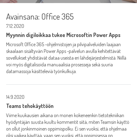
Avainsana:
Office 365
7.12.2020
Myynnin digiloikkaa tukee Microsoftin Power Apps
Microsoft Office 365 -ohjelmistojen ja pilvipalveluiden laajaan
skaalaan sisältyvän Power Apps -palvelun avulla kehitettävät
sovellukset yhdistävät dataa useista eri lähdejärjestelmistä. Niillä
voi myös digitalisoida manuaalisia prosesseja sekä suuria
datamassoja käsitteleviä työnkulkuja.
14.9.2020
Teams tehokäyttöön
Viime kuukausien aikana on monen kokeneenkin tietotekniikan
hyödyntäjän suusta kuultu kommentit siitä, miten Teamsin käyttö
on ollut jonkinmoinen oppimispolku. Ei sen vuoksi, että ohjelmaa
olisi vaikea käyttää, vaan sen vuoksi, että oppimisessa on