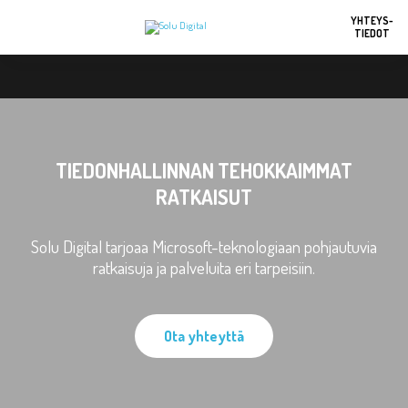
YHTEYS-
TIEDOT
TIEDONHALLINNAN TEHOKKAIMMAT
RATKAISUT
Solu Digital tarjoaa Microsoft-teknologiaan pohjautuvia
ratkaisuja ja palveluita eri tarpeisiin.
Ota yhteyttä