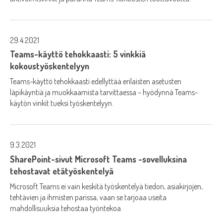
29.4.2021
Teams-käyttö tehokkaasti: 5 vinkkiä
kokoustyöskentelyyn
Teams-käyttö tehokkaasti edellyttää erilaisten asetusten
läpikäyntiä ja muokkaamista tarvittaessa – hyödynnä Teams-
käytön vinkit tueksi työskentelyyn.
9.3.2021
SharePoint-sivut Microsoft Teams -sovelluksina
tehostavat etätyöskentelyä
Microsoft Teams ei vain keskitä työskentelyä tiedon, asiakirjojen,
tehtävien ja ihmisten parissa, vaan se tarjoaa useita
mahdollisuuksia tehostaa työntekoa.