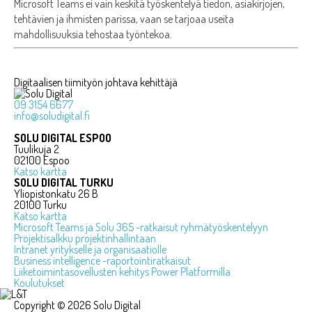
Microsoft Teams ei vain keskitä työskentelyä tiedon, asiakirjojen,
tehtävien ja ihmisten parissa, vaan se tarjoaa useita
mahdollisuuksia tehostaa työntekoa.
Digitaalisen tiimityön johtava kehittäjä
09 3154 6677
info@soludigital.fi
SOLU DIGITAL ESPOO
Tuulikuja 2
02100 Espoo
Katso kartta
SOLU DIGITAL TURKU
Yliopistonkatu 26 B
20100 Turku
Katso kartta
Microsoft Teams ja Solu 365 -ratkaisut ryhmätyöskentelyyn
Projektisalkku projektinhallintaan
Intranet yritykselle ja organisaatiolle
Business intelligence -raportointiratkaisut
Liiketoimintasovellusten kehitys Power Platformilla
Koulutukset
Copyright © 2026 Solu Digital