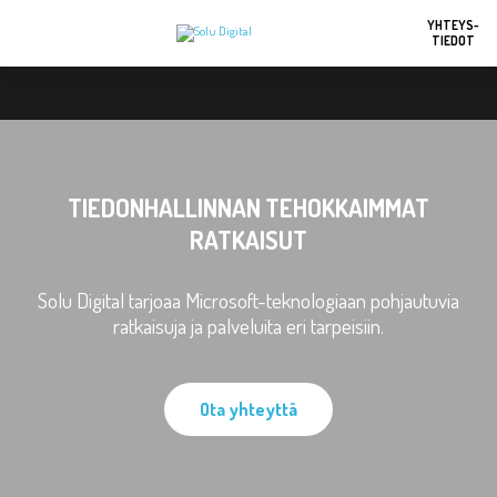
YHTEYS-
TIEDOT
TIEDONHALLINNAN TEHOKKAIMMAT
RATKAISUT
Solu Digital tarjoaa Microsoft-teknologiaan pohjautuvia
ratkaisuja ja palveluita eri tarpeisiin.
Ota yhteyttä