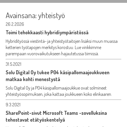
Avainsana:
yhteistyö
26.2.2026
Toimi tehokkaasti hybridiympäristössä
Hybridityössä viestintä- ja yhteistyötaitojen lisäksi muun muassa
ketterien työtapojen merkitys korostuu. Lue vinkkimme
parempaan vuorovaikutukseen hajautetussa tiimissä.
31.5.2021
Solu Digital Oy tukee P04 käsipallomaajoukkueen
matkaa kohti menestystä
Solu Digital Oy ja P04 käsipallomaajoukkue ovat solmineet
yhteistyösopimuksen, joka kattaa joukkueen koko elinkaaren.
9.3.2021
SharePoint-sivut Microsoft Teams -sovelluksina
tehostavat etätyöskentelyä