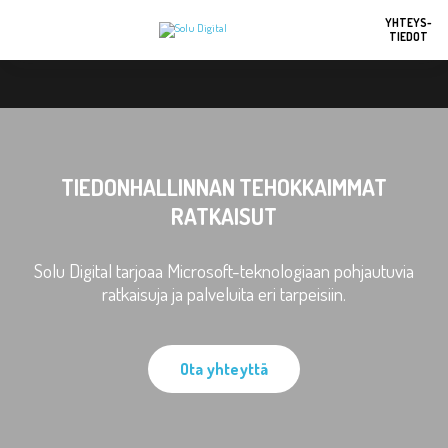
YHTEYS-
TIEDOT
TIEDONHALLINNAN TEHOKKAIMMAT
RATKAISUT
Solu Digital tarjoaa Microsoft-teknologiaan pohjautuvia
ratkaisuja ja palveluita eri tarpeisiin.
Ota yhteyttä