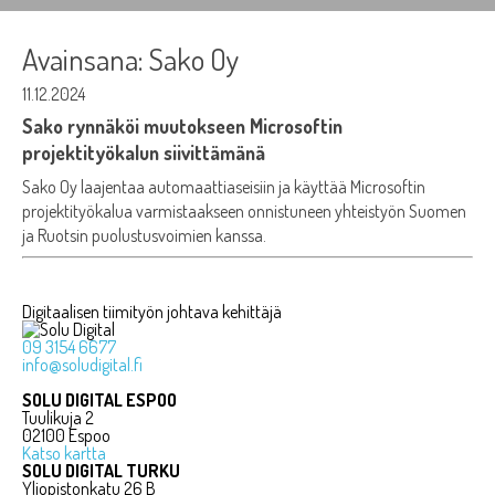
Avainsana:
Sako Oy
11.12.2024
Sako rynnäköi muutokseen Microsoftin
projektityökalun siivittämänä
Sako Oy laajentaa automaattiaseisiin ja käyttää Microsoftin
projektityökalua varmistaakseen onnistuneen yhteistyön Suomen
ja Ruotsin puolustusvoimien kanssa.
Digitaalisen tiimityön johtava kehittäjä
09 3154 6677
info@soludigital.fi
SOLU DIGITAL ESPOO
Tuulikuja 2
02100 Espoo
Katso kartta
SOLU DIGITAL TURKU
Yliopistonkatu 26 B