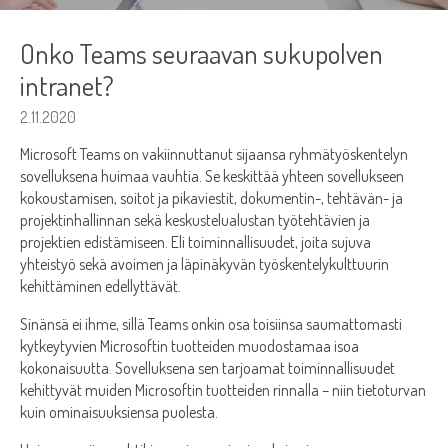
Onko Teams seuraavan sukupolven
intranet?
2.11.2020
Microsoft Teams on vakiinnuttanut sijaansa ryhmätyöskentelyn
sovelluksena huimaa vauhtia. Se keskittää yhteen sovellukseen
kokoustamisen, soitot ja pikaviestit, dokumentin-, tehtävän- ja
projektinhallinnan sekä keskustelualustan työtehtävien ja
projektien edistämiseen. Eli toiminnallisuudet, joita sujuva
yhteistyö sekä avoimen ja läpinäkyvän työskentelykulttuurin
kehittäminen edellyttävät.
Sinänsä ei ihme, sillä Teams onkin osa toisiinsa saumattomasti
kytkeytyvien Microsoftin tuotteiden muodostamaa isoa
kokonaisuutta. Sovelluksena sen tarjoamat toiminnallisuudet
kehittyvät muiden Microsoftin tuotteiden rinnalla – niin tietoturvan
kuin ominaisuuksiensa puolesta.