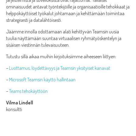
järjestelmistä ja sovelluksista ovat rajattomat. Tällaiset
ominaisuudet antavat työntekijöille ja organisaatioille tehokkaat ja
helppokäyttöiset työkalut johtamaan ja kehittämään toimintaa
strategisesti ja datalähtöisesti.
Jäämme innolla odottamaan alati kehittyvän Teamsin uusia
tuulia näyttämään suuntaa virtuaalisen ryhmätyöskentelyn ja
sisäisen viestinnän tulevaisuuteen.
Tutustu sillä aikaa muihin kirjoituksiimme aiheeseen liittyen:
–
Luottamus, löydettävyys ja Teamsin yksityiset kanavat
–
Microsoft Teamsin käyttö hallintaan
–
Teams tehokäyttöön
Vilma Lindell
konsultti