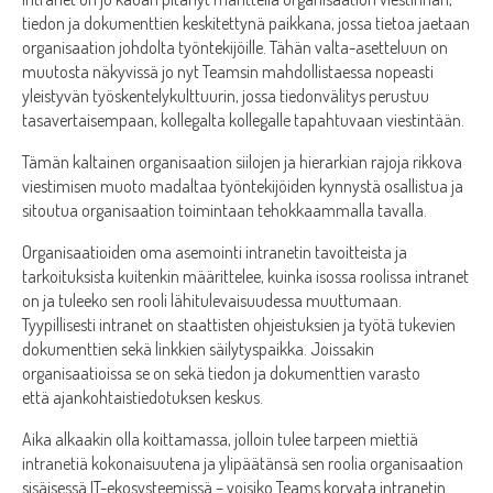
tiedon ja dokumenttien keskitettynä paikkana, jossa tietoa jaetaan
organisaation johdolta työntekijöille. Tähän valta-asetteluun on
muutosta näkyvissä jo nyt Teamsin mahdollistaessa nopeasti
yleistyvän työskentelykulttuurin, jossa tiedonvälitys perustuu
tasavertaisempaan, kollegalta kollegalle tapahtuvaan viestintään.
Tämän kaltainen organisaation siilojen ja hierarkian rajoja rikkova
viestimisen muoto madaltaa työntekijöiden kynnystä osallistua ja
sitoutua organisaation toimintaan tehokkaammalla tavalla.
Organisaatioiden oma asemointi intranetin tavoitteista ja
tarkoituksista kuitenkin määrittelee, kuinka isossa roolissa intranet
on ja tuleeko sen rooli lähitulevaisuudessa muuttumaan.
Tyypillisesti intranet on staattisten ohjeistuksien ja työtä tukevien
dokumenttien sekä linkkien säilytyspaikka. Joissakin
organisaatioissa se on sekä tiedon ja dokumenttien varasto
että ajankohtaistiedotuksen keskus.
Aika alkaakin olla koittamassa, jolloin tulee tarpeen miettiä
intranetiä kokonaisuutena ja ylipäätänsä sen roolia organisaation
sisäisessä IT-ekosysteemissä – voisiko Teams korvata intranetin