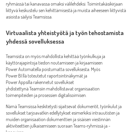
ryhmässä tai kanavassa omaksi välilehdeksi. Toimintakäsikirjaan
liittyvä keskustelu sen kehittämisestä ja muista aiheeseen liittyvistä
asioista säilyisi Teamsissa.
Virtuaalista yhteistyötä ja työn tehostamista
yhdessä sovelluksessa
Teamsista on myös mahdollista kehittää työnkulkuja ja
käyttörajapintoja tiedon noutamiseen ja kirjaamiseen
Power Automatella poistumatta sovelluksesta. Myös
Power BI:llä toteutetut raportointinäkymät ja
Power Appsilla rakennetut sovellukset
yhdistettynä Teamsiin mahdollistavat organisaation
toimenpiteiden ja prosessien digitalisoimisen.
Nämä Teamsissa keskitetysti sijaitsevat dokumentit, työnkulut ja
sovellukset tarjoavatkin edellytykset esimerkiksi intrauutisten ja
muiden organisaation dokumenttien ja sisäisen viestinnän
aktiviteettien julkaisemiseen suoraan Teams-ryhmissä ja -