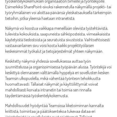
työskentelykokemuksen organisaation tiimeille ja työntekijöille.
Esimerkiksi SharePoint-sivuksi rakennetulla näkymällä projekti- tai
työryhmäläinen voi aloittaa päivänsä yleiskatsauksella tärkeimpiin
tietoihin, jotka yleensä haetaan intranetistä.
Näkymä voi koostua vaikkapa meneillään olevista työtehtävistä,
tulevista kokouksista, saapuneista sähköposteista, viimeaikaisista
käytetyistä tiedostoista ja seuratuista sivustoista. Vaihtoehtoisesti
vastaavanlainen sivu voisi koota kaikki projektityöläisen
keskeisimmät työkalut ja tietojärjestelmät yhteen näkymään.
Keskitetty näkymä yhdessä sovelluksessa auttaa työn
suunnittelussa ja organisoimisessa työpäivän alussa. Työntekijä voi
keskittyä olennaiseen välttämällä hyppelyä eri sovellusten kesken
Teamsin ulkopuolella, mikä vähentää työnteon tehokkuutta
huomattavasti. Tällaiset näkymät ja käyttöliittymät voivat
mahdollisesti korvata intranetin tai toimia sen rinnalla
täydentämässä työskentelykokemusta.
Mahdollisuudet hyödyntää Teamsissa liiketoiminnan kannalta
kriittistä, toimintaa ja päätöksentekoa tukevaa dataa eri