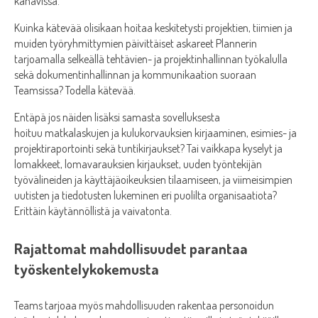
kanavissa.
Kuinka kätevää olisikaan hoitaa keskitetysti projektien, tiimien ja
muiden työryhmittymien päivittäiset askareet Plannerin
tarjoamalla selkeällä tehtävien- ja projektinhallinnan työkalulla
sekä dokumentinhallinnan ja kommunikaation suoraan
Teamsissa? Todella kätevää.
Entäpä jos näiden lisäksi samasta sovelluksesta
hoituu matkalaskujen ja kulukorvauksien kirjaaminen, esimies- ja
projektiraportointi sekä tuntikirjaukset? Tai vaikkapa kyselyt ja
lomakkeet, lomavarauksien kirjaukset, uuden työntekijän
työvälineiden ja käyttäjäoikeuksien tilaamiseen, ja viimeisimpien
uutisten ja tiedotusten lukeminen eri puolilta organisaatiota?
Erittäin käytännöllistä ja vaivatonta.
Rajattomat mahdollisuudet parantaa
työskentelykokemusta
Teams tarjoaa myös mahdollisuuden rakentaa personoidun