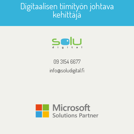
Digitaalisen tiimityön johtava
kehittäjä
09 3154 6677
info@soludigital.fi