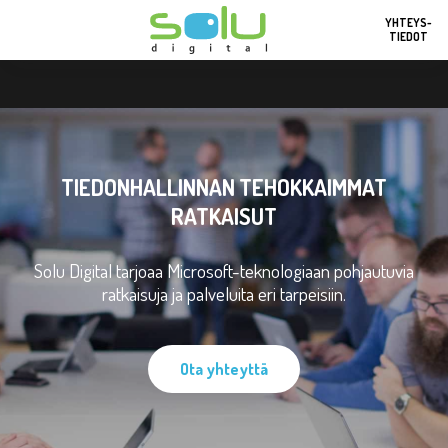
YHTEYS-
TIEDOT
TIEDONHALLINNAN TEHOKKAIMMAT
RATKAISUT
Solu Digital tarjoaa Microsoft-teknologiaan pohjautuvia
ratkaisuja ja palveluita eri tarpeisiin.
Ota yhteyttä