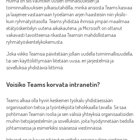
Huima on siis vauhtikin uusien ominaisuuksien ja
toiminnallisuuksien julkaisutahdilla, minkä ansiosta Teams kasvaa
ja laajenee vastaamaan työelämän arjen haasteisiin niin yksilö-
kuin ryhmätyötasolla. Teams yhdistää ihmisiä ympäri maailmaa
etätyöskentelyn uutena aikakautena, ja Microsoft on ottanut
vakavasti tavoitteensa rikastaa Teamsin mahdollistamaa
ryhmätyöskentelykokemusta.
Joka viikko Teamsia päivitetään jollain uudella toiminnallisuudella,
tai sen käyttöliittymään liitetään uusia, eri järjestelmiä ja
sovelluksia yhdistäviä liittimiä.
Voisiko Teams korvata intranetin?
Teams alkaa olla hyvin keskeinen työkalu yhdistäessään
organisaation tietoa ja työntekijöitä tehokkaalla tavalla. Se saa
pohtimaan Teamsin roolia ja sen välisiä yhteyksiä organisaatioiden
muihin tietojärjestelmiin ja sovelluksiin, joita hyödynnetään tiedolla
johtamisessa ja esimerkiksi sisäisessä viestinnässä.
Intranet on jo kauan pitänyt manttelia organisaation viestinnän,