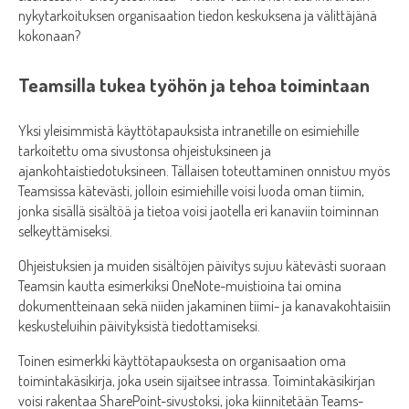
nykytarkoituksen organisaation tiedon keskuksena ja välittäjänä
kokonaan?
Teamsilla tukea työhön ja tehoa toimintaan
Yksi yleisimmistä käyttötapauksista intranetille on esimiehille
tarkoitettu oma sivustonsa ohjeistuksineen ja
ajankohtaistiedotuksineen. Tällaisen toteuttaminen onnistuu myös
Teamsissa kätevästi, jolloin esimiehille voisi luoda oman tiimin,
jonka sisällä sisältöä ja tietoa voisi jaotella eri kanaviin toiminnan
selkeyttämiseksi.
Ohjeistuksien ja muiden sisältöjen päivitys sujuu kätevästi suoraan
Teamsin kautta esimerkiksi OneNote-muistioina tai omina
dokumentteinaan sekä niiden jakaminen tiimi- ja kanavakohtaisiin
keskusteluihin päivityksistä tiedottamiseksi.
Toinen esimerkki käyttötapauksesta on organisaation oma
toimintakäsikirja, joka usein sijaitsee intrassa. Toimintakäsikirjan
voisi rakentaa SharePoint-sivustoksi, joka kiinnitetään Teams-