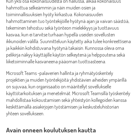
Kun yksi osa kokonaisuudesta on hallussa, alkaa kokonaisuus
hahmottua selkeämmin ja näin muiden osien ja
toiminnallisuuksien hyöty kirkastua. Kokonaisuuden
hahmottaminen tuo työntekijöille hyötynä ajan ja vaivan säästöä,
tekeminen tehostuu sekä työnteon mielekkyys ja tuottavuus
kasvaa, kun ei tarvitse turhaan hypellä useiden sovellusten
ikkunoiden välillä. Suunnitteluun käytetty aika tulee konkreettisena
ja kaikkiin kohdistuvana hyötynä takaisin. Kunnossa oleva oma
pelikirja näkyy käyttäjille käytön selkeytenä ja helppoutena sekä
liiketoiminnalle kasvaneena pääoman tuottoasteena.
Microsoft Teams -palaverien hallinta ja ryhmätyöskentely
projektien ja muiden työntekijöitä yhdistävien aiheiden ympärillä
on sujuvaa, kun organisaatio on määritellyt sovellukselle
käyttötarkoituksen ja menetelmät. Microsoft Teamsillä työskentely
mahdollistaa kokoustamisen sekä yhteistyön kollegoiden kanssa
keskittämällä asiakirjojen työstämisen ja keskusteluhistorian
yhteen sovellukseen.
Avain onneen koulutuksen kautta