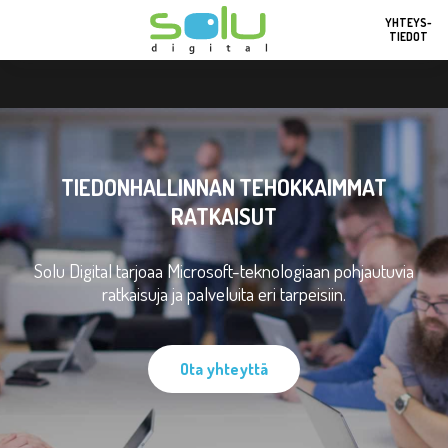
YHTEYS-
TIEDOT
TIEDONHALLINNAN TEHOKKAIMMAT
RATKAISUT
Solu Digital tarjoaa Microsoft-teknologiaan pohjautuvia
ratkaisuja ja palveluita eri tarpeisiin.
Ota yhteyttä