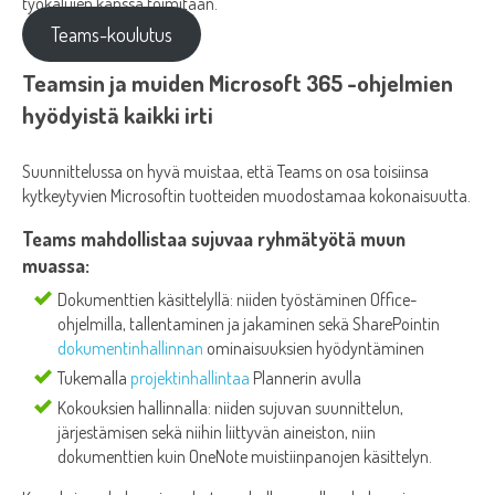
työkalujen kanssa toimitaan.
Teams-koulutus
Teamsin ja muiden Microsoft 365 -ohjelmien
hyödyistä kaikki irti
Suunnittelussa on hyvä muistaa, että Teams on osa toisiinsa
kytkeytyvien Microsoftin tuotteiden muodostamaa kokonaisuutta.
Teams mahdollistaa sujuvaa ryhmätyötä muun
muassa:
Dokumenttien käsittelyllä: niiden työstäminen Office-
ohjelmilla, tallentaminen ja jakaminen sekä SharePointin
dokumentinhallinnan
ominaisuuksien hyödyntäminen
Tukemalla
projektinhallintaa
Plannerin avulla
Kokouksien hallinnalla: niiden sujuvan suunnittelun,
järjestämisen sekä niihin liittyvän aineiston, niin
dokumenttien kuin OneNote muistiinpanojen käsittelyn.