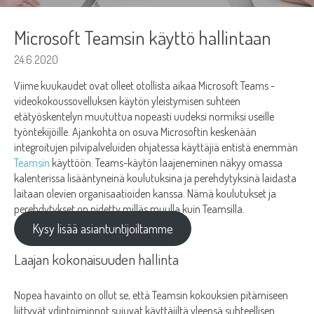
Microsoft Teamsin käyttö hallintaan
24.6.2020
Viime kuukaudet ovat olleet otollista aikaa Microsoft Teams -
videokokoussovelluksen käytön yleistymisen suhteen
etätyöskentelyn muututtua nopeasti uudeksi normiksi useille
työntekijöille. Ajankohta on osuva Microsoftin keskenään
integroitujen pilvipalveluiden ohjatessa käyttäjiä entistä enemmän
Teamsin
käyttöön. Teams-käytön laajeneminen näkyy omassa
kalenterissa lisääntyneinä koulutuksina ja perehdytyksinä laidasta
laitaan olevien organisaatioiden kanssa. Nämä koulutukset ja
perehdytykset on pidetty milläs muulla kuin Teamsilla.
Kysy lisää asiantuntijoiltamme
Laajan kokonaisuuden hallinta
Nopea havainto on ollut se, että Teamsin kokouksien pitämiseen
liittyvät ydintoiminnot sujuvat käyttäjiltä yleensä suhteellisen