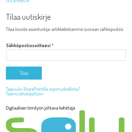
Ota yhteyttä!
Tilaa uutiskirje
Tilaa kooste asiantuntija-artikkeleistamme suoraan sähköpostiisi.
Sähköpostiosoitteesi
*
Tilaa
Taipuuko SharePointilla sopimushallinta?
Teams tehokäyttöön
Artikkelien
selaus
Digitaalisen tiimityön johtava kehittäjä