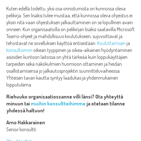
Kuten edellä todettu, yksi osa onnistumista on kunnossa oleva
pelikirja. Sen lisäksi tulee muistaa, että kunnossa oleva ohjeistus ei
yksin riitä vaan ohjeistuksen jalkauttaminen on se lopullinen avain
onneen. Kun organisaatiolla on pelikirjan lisäksi saatavilla Microsoft
Teams-ohjeet ja mahdollisuus koulutukseen, sujuvoittavat ja
tehostavat ne sovelluksen käyttöä entisestään.
Kouluttamisen
ja
konsultoinnin
oikean tyyppinen ja oikea-aikainen hyödyntäminen
asioiden kuntoon laitossa on yhtä tärkeää kuin loppukäyttäjien
tarpeiden sekä näkökulmien huomioon ottaminen ja heidän
osallistamisensa jo jalkautusprojektin suunnitteluvaiheessa.
Yhteisen tavan kautta syntyy laadukas ja yhdenmukainen
lopputulema.
Riehuuko organisaatiossanne villi länsi? Ota yhteyttä
minuun tai
muihin konsultteihimme
ja otetaan tilanne
yhdessä haltuun!
Arno Hakkarainen
Senior konsultti