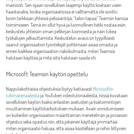
mainiosti. Sen sijaan sovelluksen laajempi käyttö koetaan usein
haastavaksi, koska organisaatiossa ei välttämättä ole sovittu
kovin tarkkaan yhteisiä pelisääntöjä, ”talon tapaa” Teamsin kanssa
toimimiseen. Tämä on ollut hyvä ja luonnollinen hetki nostaa esiin
keskustelu yhteisön oman pelikirjan luomisesta ja näin tukea
työkalujen jalkauttamista. Keskustelun avaus on tyypillisesti
saanut organisaation työntekijät pohtimaan asiaa omasta ja
ennen kaikkea organisaation näkökulmasta; miten Teamsiä
halutaan käyttää ja mitä siitä halutaan saada irti.
Microsoft Teamsin käytön opettelu
Nappulakohtaisia ohjeistuksia löytyy kattavasti
Microsoftin
tukimateriaaleista
ja YouTuben videotutoriaaleista, niissä kuvataan
sovelluksen käytön lisäksi erilaisten asetusten ja lisätoimintojen
muuttaminen käyttötarkoituksen mukaan. Avain onnistumiseen
on kuitenkin organisaation määrittämän menetelmän ja prosessin
ohjeistus sekä opastus niin, että jokainen käyttäjä ymmärtää
miten organisaatio haluaa, että asiaa käsitellään ja niihin liittyvien