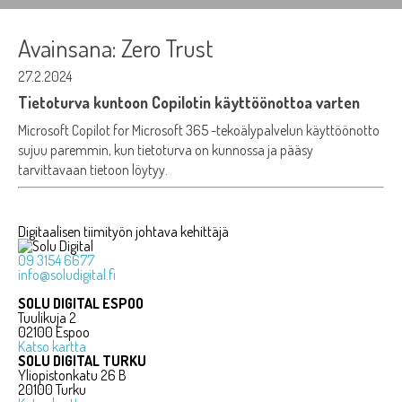
Avainsana:
Zero Trust
27.2.2024
Tietoturva kuntoon Copilotin käyttöönottoa varten
Microsoft Copilot for Microsoft 365 -tekoälypalvelun käyttöönotto
sujuu paremmin, kun tietoturva on kunnossa ja pääsy
tarvittavaan tietoon löytyy.
Digitaalisen tiimityön johtava kehittäjä
09 3154 6677
info@soludigital.fi
SOLU DIGITAL ESPOO
Tuulikuja 2
02100 Espoo
Katso kartta
SOLU DIGITAL TURKU
Yliopistonkatu 26 B
20100 Turku