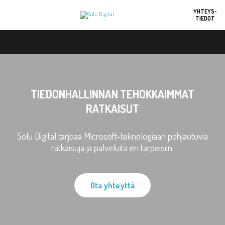
YHTEYS-
TIEDOT
TIEDONHALLINNAN TEHOKKAIMMAT
RATKAISUT
Solu Digital tarjoaa Microsoft-teknologiaan pohjautuvia
ratkaisuja ja palveluita eri tarpeisiin.
Ota yhteyttä