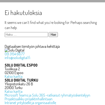
Ei hakutuloksia
It seems we can’t find what you’re looking for. Perhaps searching
can help.
Haku:
Digitaalisen tiimityön johtava kehittäjä
09 3154 6677
info@soludigital.fi
SOLU DIGITAL ESPOO
Tuulikuja 2
02100 Espoo
Katso kartta
SOLU DIGITAL TURKU
Yliopistonkatu 26 B
20100 Turku
Katso kartta
Microsoft Teams ja Solu 365 -ratkaisut ryhmätyöskentelyyn
Projektisalkku projektinhallintaan
Intranet yritykselle ja organisaatiolle