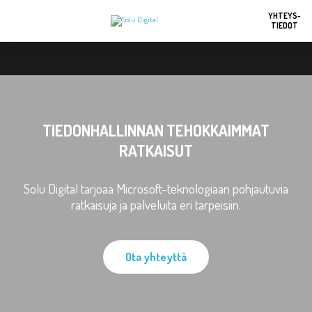
YHTEYS-
TIEDOT
TIEDONHALLINNAN TEHOKKAIMMAT
RATKAISUT
Solu Digital tarjoaa Microsoft-teknologiaan pohjautuvia
ratkaisuja ja palveluita eri tarpeisiin.
Ota yhteyttä