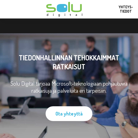
YHTEYS-
TIEDOT
TIEDONHALLINNAN TEHOKKAIMMAT
RATKAISUT
Solu Digital tarjoaa Microsoft-teknologiaan pohjautuvia
ratkaisuja ja palveluita eri tarpeisiin.
Ota yhteyttä