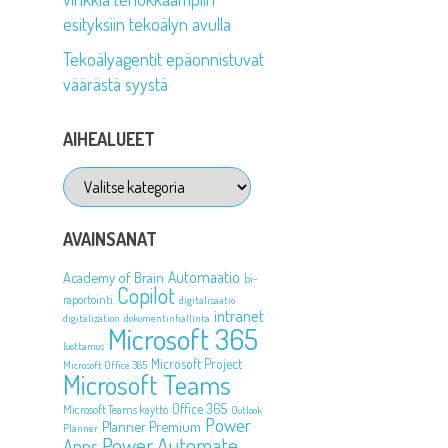
esityksiin tekoälyn avulla
Tekoälyagentit epäonnistuvat
väärästä syystä
AIHEALUEET
Aihealueet
AVAINSANAT
Automaatio
Academy of Brain
bi-
Copilot
raportointi
digitalisaatio
intranet
digitalization
dokumentinhallinta
Microsoft 365
luottamus
Microsoft Project
Microsoft Office 365
Microsoft Teams
Office 365
Microsoft Teams käyttö
Outlook
Power
Planner Premium
Planner
Power Automate
Apps