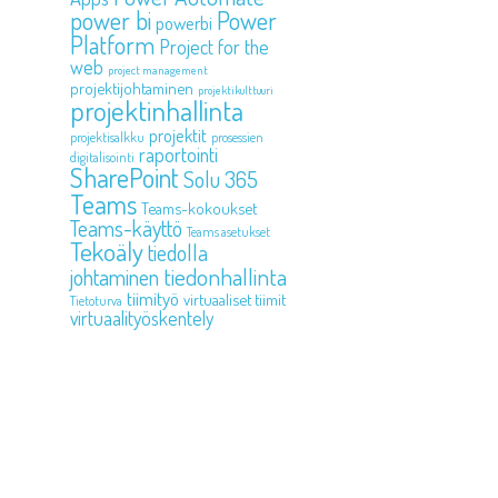
power bi
Power
powerbi
Platform
Project for the
web
project management
projektijohtaminen
projektikulttuuri
projektinhallinta
projektit
projektisalkku
prosessien
raportointi
digitalisointi
SharePoint
Solu 365
Teams
Teams-kokoukset
Teams-käyttö
Teams asetukset
Tekoäly
tiedolla
tiedonhallinta
johtaminen
tiimityö
virtuaaliset tiimit
Tietoturva
virtuaalityöskentely