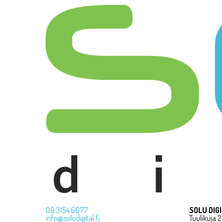
09 3154 6677
SOLU DIG
info@soludigital.fi
Tuulikuja 2