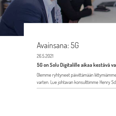
Avainsana:
5G
26.5.2021
5G on Solu Digitalille aikaa kestävä va
Olemme ryhtyneet päivittämään liittymiämme 
varten. Lue johtavan konsulttimme Henry Sche