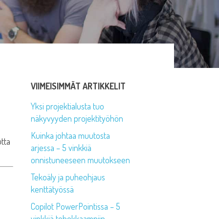
VIIMEISIMMÄT ARTIKKELIT
Yksi projektialusta tuo
näkyvyyden projektityöhön
Kuinka johtaa muutosta
utta
arjessa – 5 vinkkiä
onnistuneeseen muutokseen
Tekoäly ja puheohjaus
kenttätyössä
Copilot PowerPointissa – 5
vinkkiä tehokkaampiin