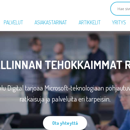
PALVELUT
ASIAKASTARINAT
ARTIKKELIT
YRITYS
LLINNAN TEHOKKAIMMAT 
lu Digital tarjoaa Microsoft-teknologiaan pohjautu
ratkaisuja ja palveluita eri tarpeisiin.
Ota yhteyttä