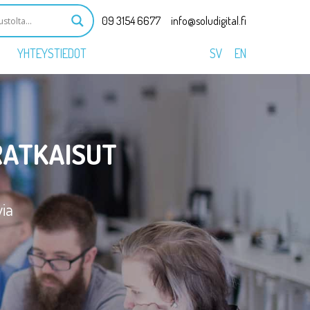
09 3154 6677
info@soludigital.fi
YHTEYSTIEDOT
SV
EN
RATKAISUT
via