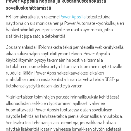
Power Appsilla nopeaa ja kustannustehokasta
sovelluskehittämistä
HR-lomakeratkaisun rakenne
Power Appsilla
toteutettuina
näyttöinä on siis moniosainen ja Power Automate -työnkulkuja eri
hankintoihin liittyville prosesseille on useita kymmeniä, jotka
sisältävät jopa satoja tietokenttiä.
Jos samanlaista HR-lomaketta tekisi perinteisellä webkehityksellä,
aikaa kuluisi paljon käyttöliittymän tekoon. Power Appsilla
käyttöliittymän pystyy tekemään helposti valitsemalla
tietolähteen, esimerkiksi tietyn listan rivin tuominen näytettävälle
ruudulle. Tällöin Power Apps hakee kaavakkeelle kaiken
mahdollisen tiedon niistä kentistä ilman tarvetta tehdä REST- ja
tietokantakyselyitä datan käsittelyä varten.
Yksinkertaisten toimintojen perustoiminnallisuuksia kehittäessä
ulkonäöllisten seikkojen työstäminen ajallisesti vähenee
huomattavasti. Power Appsin tuottaessa datan sovelluksen
näytölle kehittäjän tarvitsee tehdä pieniä ulkonäöllisiä muutoksia.
Sen lisäksi toki tehdään jotain toimintoja, jos vaikkapa haluaa
näyttää lisäkenttiä jossain vaiheessa lomakkeen täytön edetessä