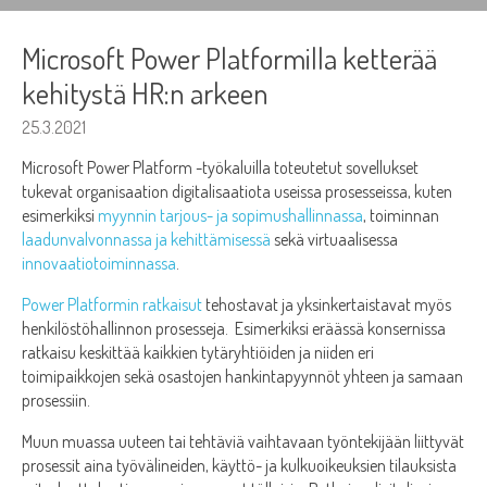
Microsoft Power Platformilla ketterää
kehitystä HR:n arkeen
25.3.2021
Microsoft Power Platform -työkaluilla toteutetut sovellukset
tukevat organisaation digitalisaatiota useissa prosesseissa, kuten
esimerkiksi
myynnin tarjous- ja sopimushallinnassa
, toiminnan
laadunvalvonnassa ja kehittämisessä
sekä virtuaalisessa
innovaatiotoiminnassa
.
Power Platformin ratkaisut
tehostavat ja yksinkertaistavat myös
henkilöstöhallinnon prosesseja. Esimerkiksi eräässä konsernissa
ratkaisu keskittää kaikkien tytäryhtiöiden ja niiden eri
toimipaikkojen sekä osastojen hankintapyynnöt yhteen ja samaan
prosessiin.
Muun muassa uuteen tai tehtäviä vaihtavaan työntekijään liittyvät
prosessit aina työvälineiden, käyttö- ja kulkuoikeuksien tilauksista