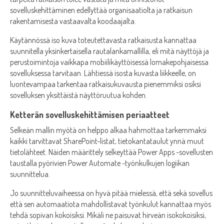
sovelluskehittäminen edellyttää organisaatiolta ja ratkaisun
rakentamisesta vastaavalta koodaajalta.
Käytännössä iso kuva toteutettavasta ratkaisusta kannattaa
suunnitella yksinkertaisella rautalankamallilla, eli mitä näyttöjä ja
perustoimintoja vaikkapa mobiilikäyttöisessä lomakepohjaisessa
sovelluksessa tarvitaan. Lähtiessä isosta kuvasta liikkeelle, on
luontevampaa tarkentaa ratkaisukuvausta pienemmiksi osiksi
sovelluksen yksittäistä näyttöruutua kohden.
Ketterän sovelluskehittämisen periaatteet
Selkeän mallin myötä on helppo alkaa hahmottaa tarkemmaksi
kaikki tarvittavat SharePoint-listat, tietokantataulut ynnä muut
tietolähteet. Näiden määrittely selkeyttää Power Apps -sovellusten
taustalla pyörivien Power Automate -työnkulkujen logiikan
suunnittelua.
Jo suunnitteluvaiheessa on hyvä pitää mielessä, että sekä sovellus
että sen automaatiota mahdollistavat työnkulut kannattaa myös
tehdä sopivan kokoisiksi. Mikäli ne paisuvat hirveän isokokoisiksi,