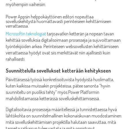
myöhempiin vaiheisiin.
Power Appsin helppokäyttöinen editori nopeuttaa
sovelluskehitystä huomattavasti perinteiseen kehittämiseen
verrattaessa.
Microsoftin teknologiat
tarjoavatkin ketterän ja nopean tavan
kehittää sovelluksia digitalisoimaan prosesseja ja sujuvoittamaan
työntekijöiden arkea. Perinteiseen websovellusten kehittämiseen
verrattaessa hyödyt ovat siis merkittävät niin ajallisesti kuin
rahallisesti.
Suunnittelulla sovellukset ketterään kehitykseen
Päivittäisessä työssä konkretisoituvista hyödyistä huolimatta,
kuten kaikissa muissakin projekteissa, pätee sanonta ”hyvin
suunniteltu on puoliksi tehty” myös Power Platformin
mahdollistamassa ketterässä sovelluskehittämisessä.
Digitalisoitavia prosesseja määritellessä ja tunnistettaessa hyvä
lähtökohta on suunnitelmallinen kokonaiskuvan muodostaminen:
mitä sovelluskehittämisen projektilla halutaan saavuttaa, mitä
tarpeita ratkaisun tulee vastata ja mitä onnistunut