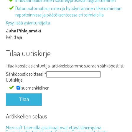
Innovaatioaloitteiden käsittelyprosessin digitalisoiminen
Datan automatisoiminen ja hyödyntäminen liiketoiminnan
raportoinnissa ja päätöksenteossa eri toimialoilla
Kysy lisää asiantuntijalta
Juha Pihlajamäki
Kehittäjä
Tilaa uutiskirje
Tilaa kooste asiantuntija-artikkeleistamme suoraan sähköpostiisi.
Sähköpostiosoitteesi
*
Uutiskirje
suomenkielinen
Tilaa
Artikkelien selaus
Microsoft Teamsillä asiakkaat ovat etänä lähempänä