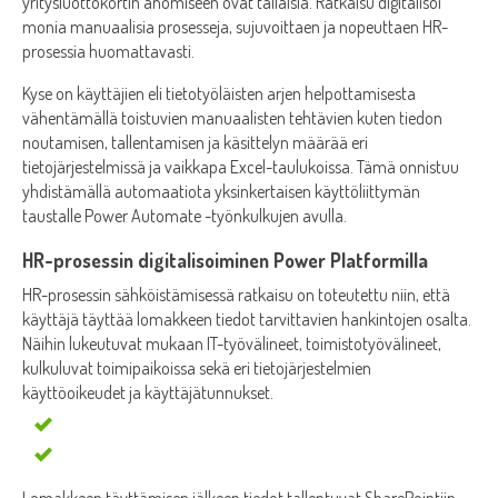
yritysluottokortin anomiseen ovat tällaisia. Ratkaisu digitalisoi
monia manuaalisia prosesseja, sujuvoittaen ja nopeuttaen HR-
prosessia huomattavasti.
Kyse on käyttäjien eli tietotyöläisten arjen helpottamisesta
vähentämällä toistuvien manuaalisten tehtävien kuten tiedon
noutamisen, tallentamisen ja käsittelyn määrää eri
tietojärjestelmissä ja vaikkapa Excel-taulukoissa. Tämä onnistuu
yhdistämällä automaatiota yksinkertaisen käyttöliittymän
taustalle Power Automate -työnkulkujen avulla.
HR-prosessin digitalisoiminen Power Platformilla
HR-prosessin sähköistämisessä ratkaisu on toteutettu niin, että
käyttäjä täyttää lomakkeen tiedot tarvittavien hankintojen osalta.
Näihin lukeutuvat mukaan IT-työvälineet, toimistotyövälineet,
kulkuluvat toimipaikoissa sekä eri tietojärjestelmien
käyttöoikeudet ja käyttäjätunnukset.
Lomakkeen täyttämisen jälkeen tiedot tallentuvat SharePointiin,