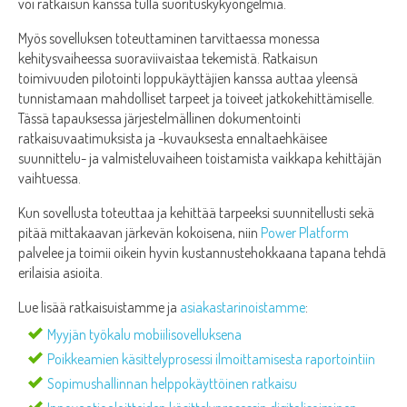
voi ratkaisun kanssa tulla suorituskykyongelmia.
Myös sovelluksen toteuttaminen tarvittaessa monessa
kehitysvaiheessa suoraviivaistaa tekemistä. Ratkaisun
toimivuuden pilotointi loppukäyttäjien kanssa auttaa yleensä
tunnistamaan mahdolliset tarpeet ja toiveet jatkokehittämiselle.
Tässä tapauksessa järjestelmällinen dokumentointi
ratkaisuvaatimuksista ja -kuvauksesta ennaltaehkäisee
suunnittelu- ja valmisteluvaiheen toistamista vaikkapa kehittäjän
vaihtuessa.
Kun sovellusta toteuttaa ja kehittää tarpeeksi suunnitellusti sekä
pitää mittakaavan järkevän kokoisena, niin
Power Platform
palvelee ja toimii oikein hyvin kustannustehokkaana tapana tehdä
erilaisia asioita.
Lue lisää ratkaisuistamme ja
asiakastarinoistamme
:
Myyjän työkalu mobiilisovelluksena
Poikkeamien käsittelyprosessi ilmoittamisesta raportointiin
Sopimushallinnan helppokäyttöinen ratkaisu