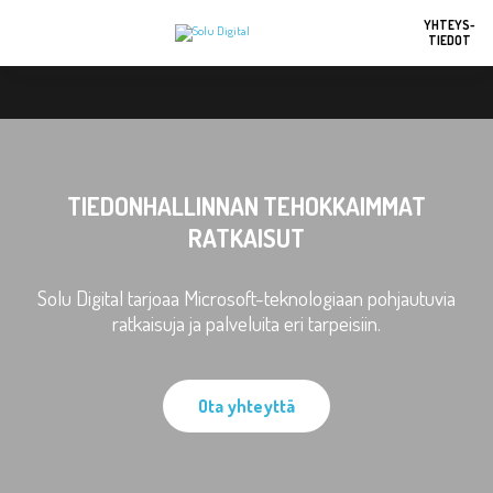
YHTEYS-
TIEDOT
TIEDONHALLINNAN TEHOKKAIMMAT
RATKAISUT
Solu Digital tarjoaa Microsoft-teknologiaan pohjautuvia
ratkaisuja ja palveluita eri tarpeisiin.
Ota yhteyttä