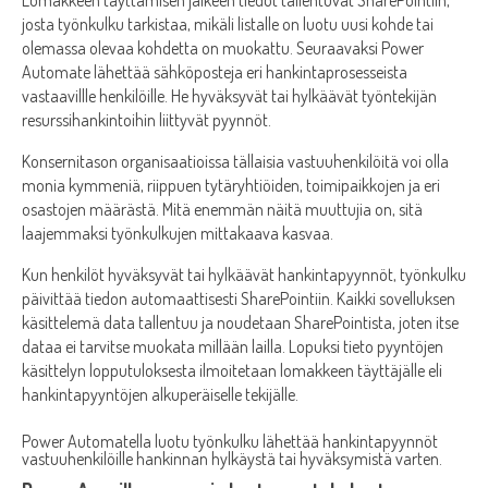
josta työnkulku tarkistaa, mikäli listalle on luotu uusi kohde tai
olemassa olevaa kohdetta on muokattu. Seuraavaksi Power
Automate lähettää sähköposteja eri hankintaprosesseista
vastaavillle henkilöille. He hyväksyvät tai hylkäävät työntekijän
resurssihankintoihin liittyvät pyynnöt.
Konsernitason organisaatioissa tällaisia vastuuhenkilöitä voi olla
monia kymmeniä, riippuen tytäryhtiöiden, toimipaikkojen ja eri
osastojen määrästä. Mitä enemmän näitä muuttujia on, sitä
laajemmaksi työnkulkujen mittakaava kasvaa.
Kun henkilöt hyväksyvät tai hylkäävät hankintapyynnöt, työnkulku
päivittää tiedon automaattisesti SharePointiin. Kaikki sovelluksen
käsittelemä data tallentuu ja noudetaan SharePointista, joten itse
dataa ei tarvitse muokata millään lailla. Lopuksi tieto pyyntöjen
käsittelyn lopputuloksesta ilmoitetaan lomakkeen täyttäjälle eli
hankintapyyntöjen alkuperäiselle tekijälle.
Power Automatella luotu työnkulku lähettää hankintapyynnöt
vastuuhenkilöille hankinnan hylkäystä tai hyväksymistä varten.