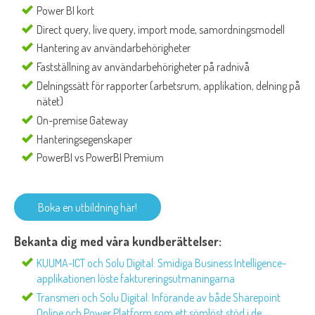
Power BI kort
Direct query, live query, import mode, samordningsmodell
Hantering av användarbehörigheter
Fastställning av användarbehörigheter på radnivå
Delningssätt för rapporter (arbetsrum, applikation, delning på
nätet)
On-premise Gateway
Hanteringsegenskaper
PowerBI vs PowerBI Premium
Boka en utbildning här!
Bekanta dig med våra kundberättelser:
KUUMA-ICT och Solu Digital: Smidiga Business Intelligence-
applikationen löste faktureringsutmaningarna
Transmeri och Solu Digital: Införande av både Sharepoint
Online och Power Platform som ett sömlöst stöd i de