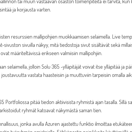
hallinnon tai muun vastaavan osaston toimenpiteitä ei tarvita, kun kä
tsintää ja korjausta varten.
sten resurssien mallipohjien muokkaamisen selaimella. Live templ
t-sivuston sivuilla näkyy, mitä tiedostoja sivut sisältävät sekä mill
 ovat määriteltävissä erikseen valmiisiin mallipohjiin.
selaimella, jolloin Solu 365 -ylläpitäjät voivat itse ylläpitää ja pä
 joustavuutta vastata haasteisiin ja muuttuviin tarpeisiin omalla ai
Portfoliossa pitää tiedon aktiivisista ryhmistä ajan tasalla. Sill
ta arkistoidut ryhmät katoavat näkymästä saman tien.
lisuus, jonka avulla Azuren ajastettu funktio ilmoittaa etukätee
stin työryhmän omistajalle. Sähköpostin painikkeita käyttämällä om