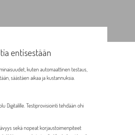
tia entisestään
ominaisuudet, kuten automaattinen testaus,
estään, säästäen aikaa ja kustannuksia.
Digitalille. Testiprovisiointi tehdään ohi
ttävyys sekä nopeat korjaustoimenpiteet