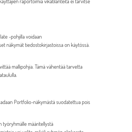
yttäjien raportoimia vikatilanteita ei tarvitse
ate -pohjilla voidaan
aiset näkymät tiedostokirjastoissa on käytössä.
ivittää mallipohjia. Tämä vähentää tarvetta
kataululla.
ä saadaan Portfolio-näkymästä suodatettua pois
n työryhmälle määritellystä
istaja voi valita, mikäli ryhmän elinkaarta