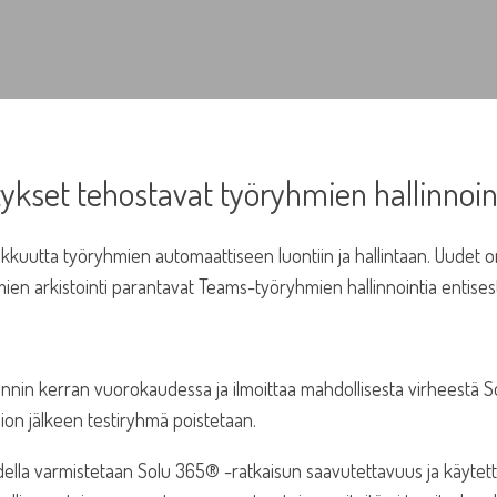
ykset tehostavat työryhmien hallinnoin
okkuutta työryhmien automaattiseen luontiin ja hallintaan. Uudet 
yhmien arkistointi parantavat Teams-työryhmien hallinnointia entis
nnin kerran vuorokaudessa ja ilmoittaa mahdollisesta virheestä Solu 
ision jälkeen testiryhmä poistetaan.
della varmistetaan Solu 365® -ratkaisun saavutettavuus ja käyte