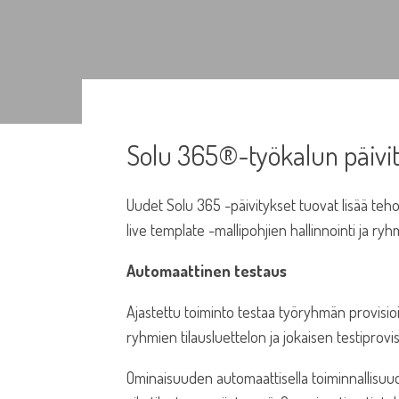
Solu 365®-työkalun päivit
Uudet Solu 365 -päivitykset tuovat lisää teh
live template -mallipohjien hallinnointi ja r
Automaattinen testaus
Ajastettu toiminto testaa työryhmän provisioi
ryhmien tilausluettelon ja jokaisen testiprov
Ominaisuuden automaattisella toiminnallisuu