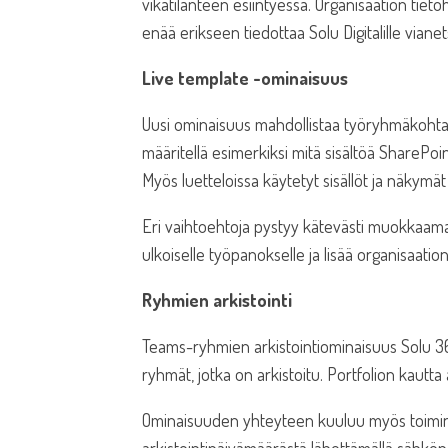
vikatilanteen esiintyessä. Organisaation tieto
enää erikseen tiedottaa Solu Digitalille viane
Live template -ominaisuus
Uusi ominaisuus mahdollistaa työryhmäkohtai
määritellä esimerkiksi mitä sisältöä SharePoin
Myös luetteloissa käytetyt sisällöt ja näkymät
Eri vaihtoehtoja pystyy kätevästi muokkaamaan 
ulkoiselle työpanokselle ja lisää organisaation
Ryhmien arkistointi
Teams-ryhmien arkistointiominaisuus Solu 365 
ryhmät, jotka on arkistoitu. Portfolion kaut
Ominaisuuden yhteyteen kuuluu myös toiminnal
arkistointipäivämäärästä lähettämällä sähköpo