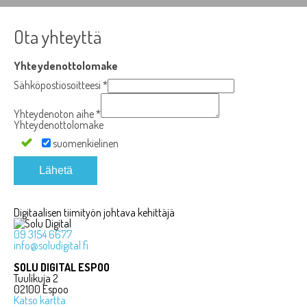
Ota yhteyttä
Yhteydenottolomake
Sähköpostiosoitteesi
*
Yhteydenoton aihe
*
Yhteydenottolomake
suomenkielinen
Lähetä
Digitaalisen tiimityön johtava kehittäjä
09 3154 6677
info@soludigital.fi
SOLU DIGITAL ESPOO
Tuulikuja 2
02100 Espoo
Katso kartta