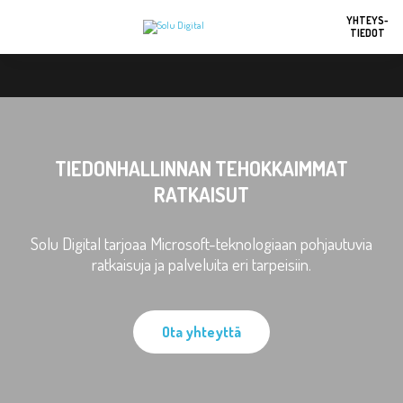
YHTEYS-
TIEDOT
TIEDONHALLINNAN TEHOKKAIMMAT
RATKAISUT
Solu Digital tarjoaa Microsoft-teknologiaan pohjautuvia
ratkaisuja ja palveluita eri tarpeisiin.
Ota yhteyttä