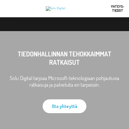
YHTEYS-
TIEDOT
TIEDONHALLINNAN TEHOKKAIMMAT
RATKAISUT
Solu Digital tarjoaa Microsoft-teknologiaan pohjautuvia
ratkaisuja ja palveluita eri tarpeisiin.
Ota yhteyttä