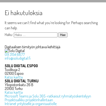
Ei hakutuloksia
It seems we can’t find what you’re looking for. Perhaps searching
can help.
Haku:
Digitaalisen tiimityön johtava kehittäjä
09 3154 6677
info@soludigital.fi
SOLU DIGITAL ESPOO
Tuulikuja 2
02100 Espoo
Katso kartta
SOLU DIGITAL TURKU
Yliopistonkatu 26 B
20100 Turku
Katso kartta
Microsoft Teams ja Solu 365 -ratkaisut ryhmätyöskentelyyn
Projektisalkku projektinhallintaan
Intranet yritykselle ja organisaatiolle