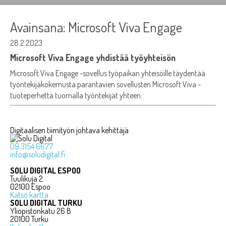
Avainsana:
Microsoft Viva Engage
28.2.2023
Microsoft Viva Engage yhdistää työyhteisön
Microsoft Viva Engage -sovellus työpaikan yhteisöille täydentää
työntekijäkokemusta parantavien sovellusten Microsoft Viva -
tuoteperhettä tuomalla työntekijät yhteen.
Digitaalisen tiimityön johtava kehittäjä
09 3154 6677
info@soludigital.fi
SOLU DIGITAL ESPOO
Tuulikuja 2
02100 Espoo
Katso kartta
SOLU DIGITAL TURKU
Yliopistonkatu 26 B
20100 Turku