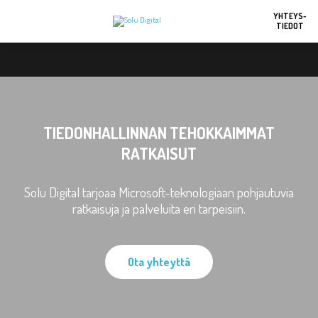
YHTEYS-
TIEDOT
TIEDONHALLINNAN TEHOKKAIMMAT
RATKAISUT
Solu Digital tarjoaa Microsoft-teknologiaan pohjautuvia
ratkaisuja ja palveluita eri tarpeisiin.
Ota yhteyttä